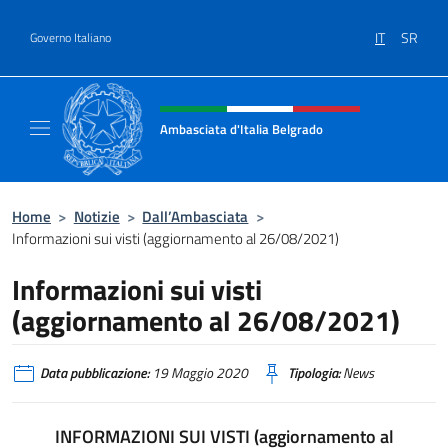
Salta al contenuto
IT
SR
Governo Italiano
Intestazione sito, social e menù
Ambasciata d'Italia Belgrado
Il sito ufficiale dell'Ambasciata d'Italia a Be
Home
>
Notizie
>
Dall’Ambasciata
>
Informazioni sui visti (aggiornamento al 26/08/2021)
Informazioni sui visti
(aggiornamento al 26/08/2021)
Data pubblicazione:
19 Maggio 2020
Tipologia:
News
INFORMAZIONI SUI VISTI (aggiornamento al