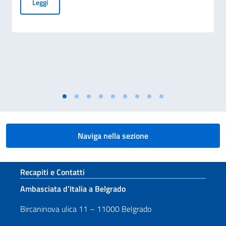
PUBBLICAZIONE BANDO BALCANI 2026: CONTRIBUTI A PR
Leggi
Naviga nella sezione
Sezione footer
Recapiti e Contatti
Ambasciata d’Italia a Belgrado
Bircaninova ulica 11 – 11000 Belgrado