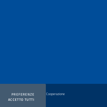
istero degli Affari Esteri e della Cooperazione
COOKIES
PREFERENZE
I COOKIES
ACCETTO TUTTI