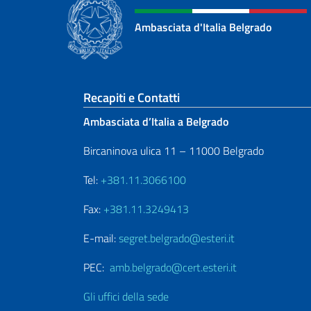
Ambasciata d'Italia Belgrado
Sezione footer
Recapiti e Contatti
Ambasciata d’Italia a Belgrado
Bircaninova ulica 11 – 11000 Belgrado
Tel:
+381.11.3066100
Fax:
+381.11.3249413
E-mail:
segret.belgrado@esteri.it
PEC:
amb.belgrado@cert.esteri.it
Gli uffici della sede