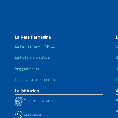
La Rete Farnesina
L
La Farnesina – il MAECI
C
La Rete diplomatica
I
Viaggiare sicuri
S
Dove siamo nel mondo
N
Le Istituzioni
A
Governo Italiano
A
Europa.eu