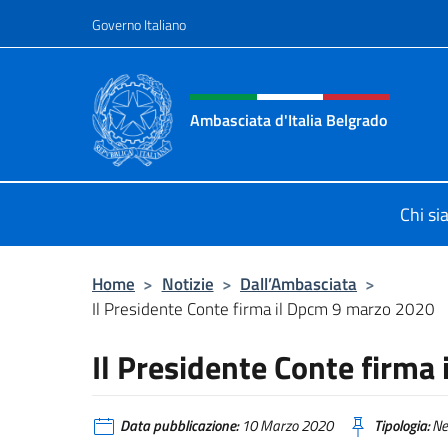
Salta al contenuto
Governo Italiano
Intestazione sito, social 
Ambasciata d'Italia Belgrado
Il sito ufficiale dell'Ambasciata d'It
Chi s
Home
>
Notizie
>
Dall’Ambasciata
>
Il Presidente Conte firma il Dpcm 9 marzo 2020
Il Presidente Conte firma
Data pubblicazione:
10 Marzo 2020
Tipologia:
Ne