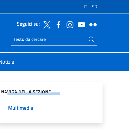
IT
SR
Seguici su:
Cerca nel sito
Ricerca sito live
Notizie
vidi sui Social Network
NAVIGA NELLA SEZIONE
Multimedia