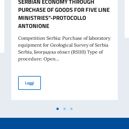
SERBIAN ECONOMY THROUGH
PURCHASE OF GOODS FOR FIVE LINE
MINISTRIES”-PROTOCOLLO
ANTONIONE
RIBUTI A PROGETTI PROMOSSI DA ENTI DEL SETTORE PRIVATO
Competition Serbia: Purchase of laboratory
equipment for Geological Survey of Serbia
Serbia, Београдска област (RS110) Type of
procedure: Open...
TENDER FOR PURCHASE OF LABORATORY EQUIPMENT 
Leggi