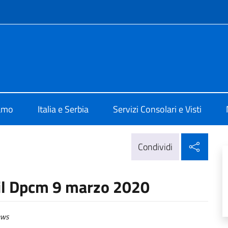
e menù
alia a Belgrado
iamo
Italia e Serbia
Servizi Consolari e Visti
Condi
Condividi
 il Dpcm 9 marzo 2020
ws