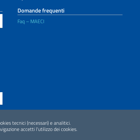
Domande frequenti
Faq – MAECI
ne di accessibilità
okies tecnici (necessari) e analitici.
2026 Copyright Min
gazione accetti l'utilizzo dei cookies.
Internazionale