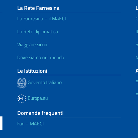
La Rete Farnesina
L
La Farnesina – il MAECI
C
La Rete diplomatica
I
Viaggiare sicuri
S
Dove siamo nel mondo
N
Le Istituzioni
A
Governo Italiano
A
Europa.eu
Domande frequenti
Faq – MAECI