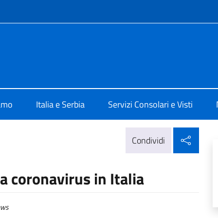
e menù
alia a Belgrado
iamo
Italia e Serbia
Servizi Consolari e Visti
Condi
Condividi
coronavirus in Italia
ws