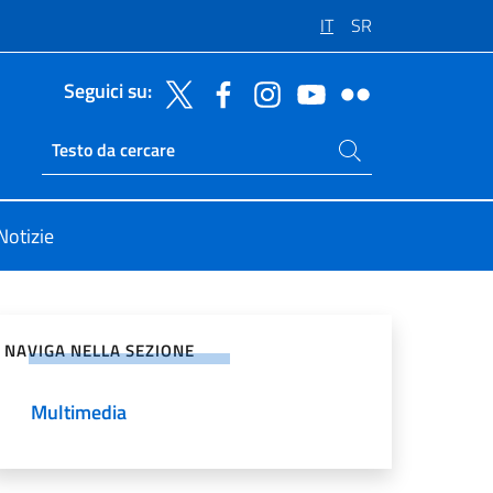
IT
SR
Seguici su:
Cerca nel sito
Ricerca sito live
Notizie
vidi sui Social Network
NAVIGA NELLA SEZIONE
Multimedia