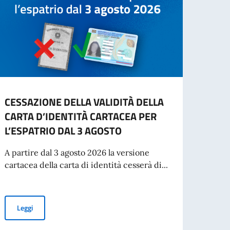
CESSAZIONE DELLA VALIDITÀ DELLA
INFO
CARTA D’IDENTITÀ CARTACEA PER
- IN
L’ESPATRIO DAL 3 AGOSTO
“Si in
inten
A partire dal 3 agosto 2026 la versione
per St
cartacea della carta di identità cesserà di...
Leg
CESSAZIONE DELLA VALIDITÀ DELLA CARTA D’IDENTITÀ CARTAC
Leggi