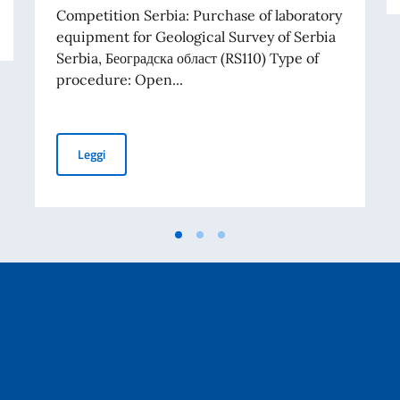
RIBUTI A PROGETTI PROMOSSI DA ENTI DEL SETTORE PRIVATO
Competition Serbia: Purchase of laboratory
equipment for Geological Survey of Serbia
Serbia, Београдска област (RS110) Type of
procedure: Open...
TENDER FOR PURCHASE OF LABORATORY EQUIPMENT 
Leggi