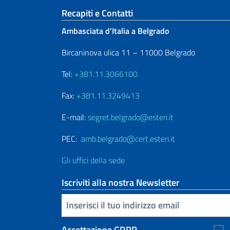
Sezione footer
Recapiti e Contatti
Ambasciata d’Italia a Belgrado
Bircaninova ulica 11 – 11000 Belgrado
Tel:
+381.11.3066100
Fax:
+381.11.3249413
E-mail:
segret.belgrado@esteri.it
PEC:
amb.belgrado@cert.esteri.it
Gli uffici della sede
Iscriviti alla nostra Newsletter
Inserisci la tua email
Accettazione GDPR