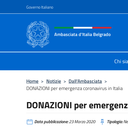
Salta al contenuto
Governo Italiano
Intestazione sito, social 
Ambasciata d'Italia Belgrado
Il sito ufficiale dell'Ambasciata d'It
Chi s
Home
>
Notizie
>
Dall’Ambasciata
>
DONAZIONI per emergenza coronavirus in Italia
DONAZIONI per emergenza 
Data pubblicazione:
23 Marzo 2020
Tipologia:
Ne