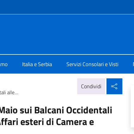
e menù
alia a Belgrado
iamo
Italia e Serbia
Servizi Consolari e Visti
Condi
Condividi
li alle...
 Maio sui Balcani Occidentali
ffari esteri di Camera e