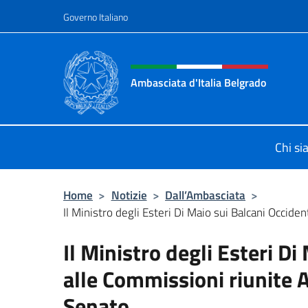
Salta al contenuto
Governo Italiano
Intestazione sito, social 
Ambasciata d'Italia Belgrado
Il sito ufficiale dell'Ambasciata d'It
Chi s
Home
>
Notizie
>
Dall’Ambasciata
>
Il Ministro degli Esteri Di Maio sui Balcani Occidenta
Il Ministro degli Esteri Di
alle Commissioni riunite A
Senato