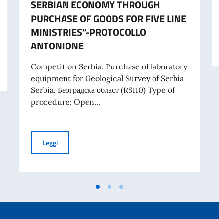
SERBIAN ECONOMY THROUGH
PURCHASE OF GOODS FOR FIVE LINE
MINISTRIES”-PROTOCOLLO
ANTONIONE
RIBUTI A PROGETTI PROMOSSI DA ENTI DEL SETTORE PRIVATO
Competition Serbia: Purchase of laboratory
equipment for Geological Survey of Serbia
Serbia, Београдска област (RS110) Type of
procedure: Open...
TENDER FOR PURCHASE OF LABORATORY EQUIPMENT 
Leggi