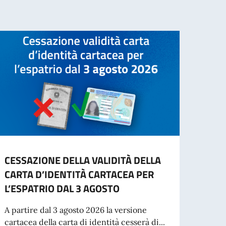
CESSAZIONE DELLA VALIDITÀ DELLA
INFO
CARTA D’IDENTITÀ CARTACEA PER
- IN
L’ESPATRIO DAL 3 AGOSTO
“Si in
inten
A partire dal 3 agosto 2026 la versione
per St
cartacea della carta di identità cesserà di...