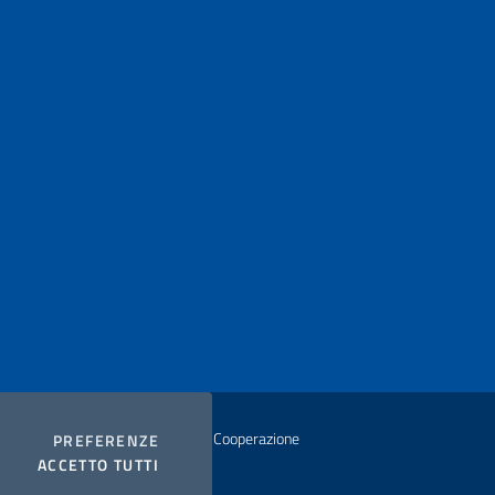
istero degli Affari Esteri e della Cooperazione
COOKIES
PREFERENZE
I COOKIES
ACCETTO TUTTI