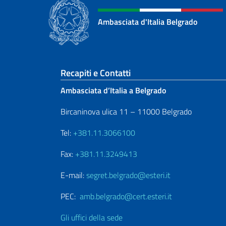
Ambasciata d'Italia Belgrado
Sezione footer
Recapiti e Contatti
Ambasciata d’Italia a Belgrado
Bircaninova ulica 11 – 11000 Belgrado
Tel:
+381.11.3066100
Fax:
+381.11.3249413
E-mail:
segret.belgrado@esteri.it
PEC:
amb.belgrado@cert.esteri.it
Gli uffici della sede