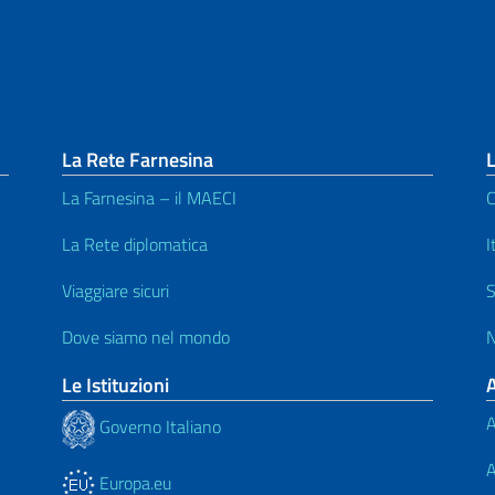
La Rete Farnesina
L
La Farnesina – il MAECI
C
La Rete diplomatica
I
Viaggiare sicuri
S
Dove siamo nel mondo
N
Le Istituzioni
A
Governo Italiano
A
Europa.eu