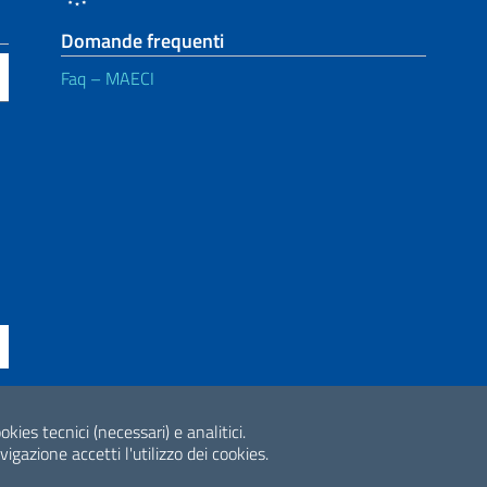
Domande frequenti
Faq – MAECI
ne di accessibilità
okies tecnici (necessari) e analitici.
2026 Copyright Min
gazione accetti l'utilizzo dei cookies.
Internazionale