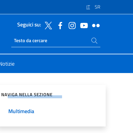
IT
SR
Seguici su:
Cerca nel sito
Ricerca sito live
Notizie
vidi sui Social Network
NAVIGA NELLA SEZIONE
Multimedia