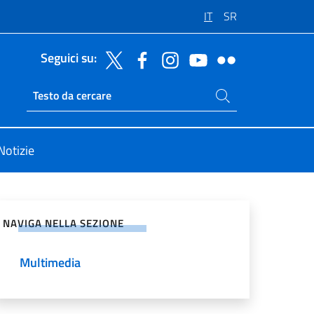
IT
SR
Seguici su:
Cerca nel sito
Ricerca sito live
Notizie
vidi sui Social Network
NAVIGA NELLA SEZIONE
Multimedia