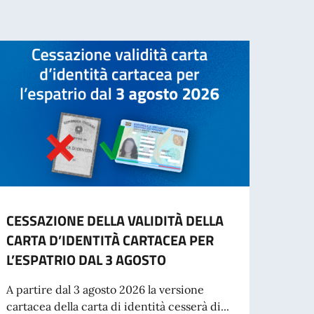
CESSAZIONE DELLA VALIDITÀ DELLA
INFO
CARTA D’IDENTITÀ CARTACEA PER
- IN
L’ESPATRIO DAL 3 AGOSTO
“Si in
inten
A partire dal 3 agosto 2026 la versione
per St
cartacea della carta di identità cesserà di...