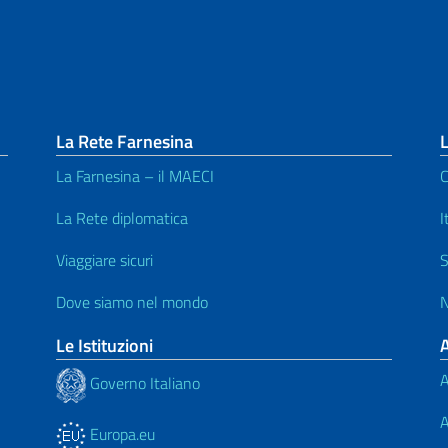
La Rete Farnesina
L
La Farnesina – il MAECI
C
La Rete diplomatica
I
Viaggiare sicuri
S
Dove siamo nel mondo
N
Le Istituzioni
A
Governo Italiano
A
Europa.eu