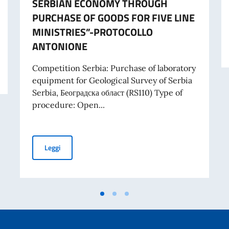
SERBIAN ECONOMY THROUGH
PURCHASE OF GOODS FOR FIVE LINE
MINISTRIES”-PROTOCOLLO
ANTONIONE
RIBUTI A PROGETTI PROMOSSI DA ENTI DEL SETTORE PRIVATO
Competition Serbia: Purchase of laboratory
equipment for Geological Survey of Serbia
Serbia, Београдска област (RS110) Type of
procedure: Open...
TENDER FOR PURCHASE OF LABORATORY EQUIPMENT 
Leggi