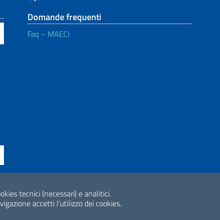
Domande frequenti
Faq – MAECI
ne di accessibilità
okies tecnici (necessari) e analitici.
2026 Copyright Min
gazione accetti l'utilizzo dei cookies.
Internazionale