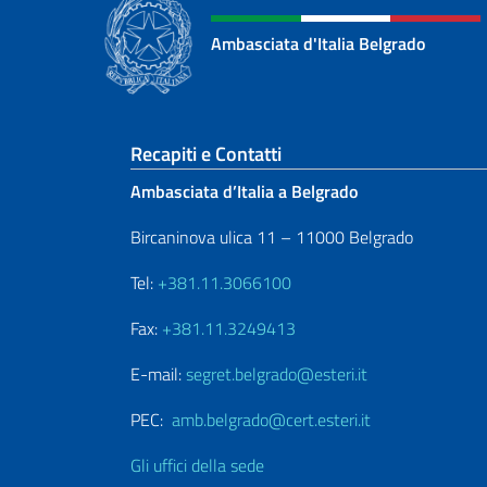
Ambasciata d'Italia Belgrado
Sezione footer
Recapiti e Contatti
Ambasciata d’Italia a Belgrado
Bircaninova ulica 11 – 11000 Belgrado
Tel:
+381.11.3066100
Fax:
+381.11.3249413
E-mail:
segret.belgrado@esteri.it
PEC:
amb.belgrado@cert.esteri.it
Gli uffici della sede