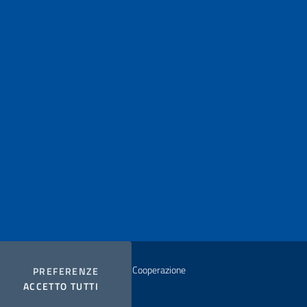
istero degli Affari Esteri e della Cooperazione
COOKIES
PREFERENZE
I COOKIES
ACCETTO TUTTI