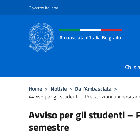
Salta al contenuto
Governo Italiano
Intestazione sito, social 
Ambasciata d'Italia Belgrado
Il sito ufficiale dell'Ambasciata d'It
Chi s
Home
>
Notizie
>
Dall’Ambasciata
>
Avviso per gli studenti – Preiscrizioni universitar
Avviso per gli studenti – P
semestre