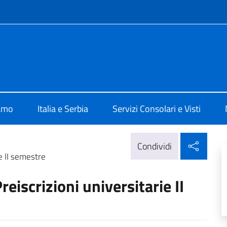
e menù
alia a Belgrado
iamo
Italia e Serbia
Servizi Consolari e Visti
Condi
Condividi
ie II semestre
reiscrizioni universitarie II