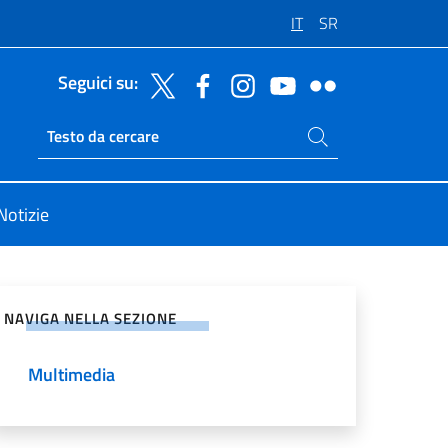
IT
SR
Seguici su:
Cerca nel sito
Ricerca sito live
Notizie
vidi sui Social Network
NAVIGA NELLA SEZIONE
Multimedia