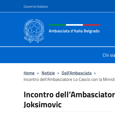
Salta al contenuto
Governo Italiano
Intestazione sito, social 
Ambasciata d'Italia Belgrado
Il sito ufficiale dell'Ambasciata d'It
Chi s
Home
>
Notizie
>
Dall’Ambasciata
>
Incontro dell’Ambasciatore Lo Cascio con la Minist
Incontro dell’Ambasciator
Joksimovic