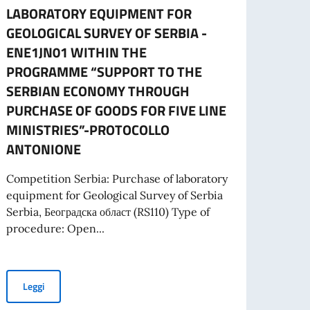
LABORATORY EQUIPMENT FOR
CART
GEOLOGICAL SURVEY OF SERBIA -
L’ES
ENE1JN01 WITHIN THE
A part
PROGRAMME “SUPPORT TO THE
cartac
SERBIAN ECONOMY THROUGH
PURCHASE OF GOODS FOR FIVE LINE
MINISTRIES”-PROTOCOLLO
Leg
ANTONIONE
 PROGETTI PROMOSSI DA ENTI DEL SETTORE PRIVATO
Competition Serbia: Purchase of laboratory
equipment for Geological Survey of Serbia
Serbia, Београдска област (RS110) Type of
procedure: Open...
SIDENTE DEL CONSIGLIO DEI MINISTRI E MINISTRO DEGLI AFFARI ESTE
TENDER FOR PURCHASE OF LABORATORY EQUIPMENT FOR GEO
Leggi