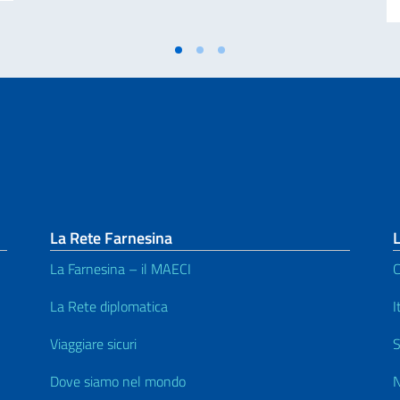
La Rete Farnesina
L
La Farnesina – il MAECI
C
La Rete diplomatica
I
Viaggiare sicuri
S
Dove siamo nel mondo
N