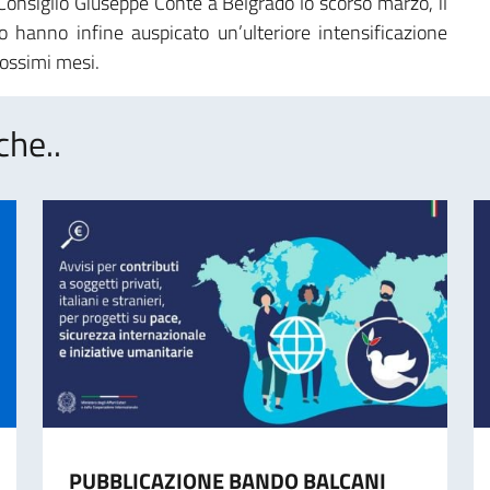
l Consiglio Giuseppe Conte a Belgrado lo scorso marzo, il
 hanno infine auspicato un’ulteriore intensificazione
rossimi mesi.
che..
PUBBLICAZIONE BANDO BALCANI