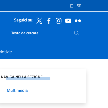
IT
SR
Seguici su:
Cerca nel sito
Ricerca sito live
Notizie
vidi sui Social Network
NAVIGA NELLA SEZIONE
Multimedia