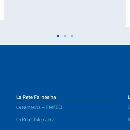
 DISASTRO DI MARCINELLE. MESSAGGIO AI CONNAZIONALI DEL VICE PRE
La Rete Farnesina
L
La Farnesina – il MAECI
C
La Rete diplomatica
I