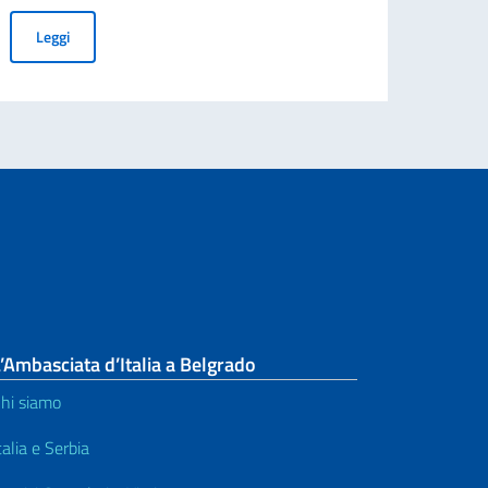
SIDENTE DEL CONSIGLIO DEI MINISTRI E MINISTRO DEGLI AFFARI ESTE
TENDER FOR PURCHASE OF LABORATORY EQUIPMENT FOR GEO
Leggi
’Ambasciata d’Italia a Belgrado
hi siamo
talia e Serbia