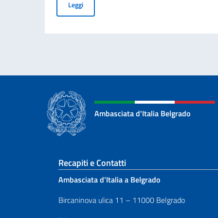
COMMEMORAZIONE DEL 70. ANNIVERSARIO DEL
Leggi
Ambasciata d'Italia Belgrado
Sezione footer
Recapiti e Contatti
Ambasciata d’Italia a Belgrado
Bircaninova ulica 11 – 11000 Belgrado