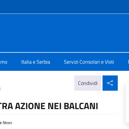
e menù
alia a Belgrado
iamo
Italia e Serbia
Servizi Consolari e Visti
Condi
Condividi
I
TRA AZIONE NEI BALCANI
:
News