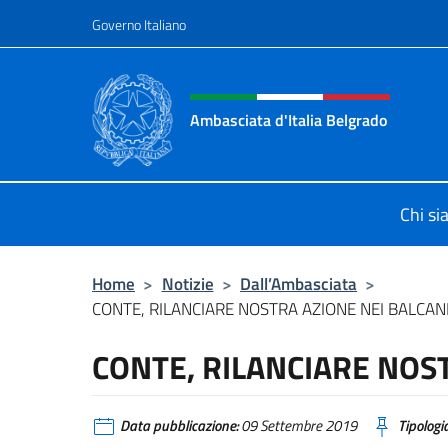
Salta al contenuto
Governo Italiano
Intestazione sito, social 
Ambasciata d'Italia Belgrado
Il sito ufficiale dell'Ambasciata d'It
Chi s
Home
>
Notizie
>
Dall’Ambasciata
>
CONTE, RILANCIARE NOSTRA AZIONE NEI BALCAN
CONTE, RILANCIARE NOS
Data pubblicazione:
09 Settembre 2019
Tipologia