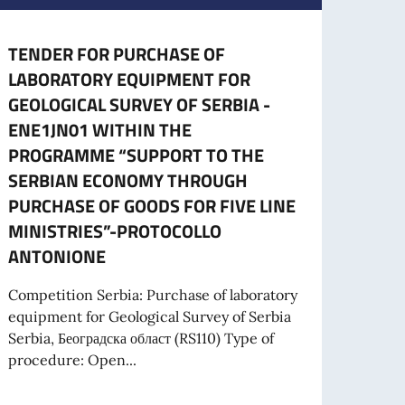
TENDER FOR PURCHASE OF
CESS
LABORATORY EQUIPMENT FOR
CART
GEOLOGICAL SURVEY OF SERBIA -
L’ES
ENE1JN01 WITHIN THE
A part
PROGRAMME “SUPPORT TO THE
cartac
SERBIAN ECONOMY THROUGH
PURCHASE OF GOODS FOR FIVE LINE
MINISTRIES”-PROTOCOLLO
Leg
ANTONIONE
 PROGETTI PROMOSSI DA ENTI DEL SETTORE PRIVATO
Competition Serbia: Purchase of laboratory
equipment for Geological Survey of Serbia
Serbia, Београдска област (RS110) Type of
procedure: Open...