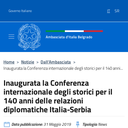
Salta al contenuto
IT
SR
Governo Italiano
Intestazione sito, social e menù
Ambasciata d'Italia Belgrado
Il sito ufficiale dell'Ambasciata d'Italia a Be
Home
>
Notizie
>
Dall’Ambasciata
>
Inaugurata la Conferenza internazionale degli storici per il 140 anni...
Inaugurata la Conferenza
internazionale degli storici per il
140 anni delle relazioni
diplomatiche Italia-Serbia
Data pubblicazione:
31 Maggio 2019
Tipologia:
News