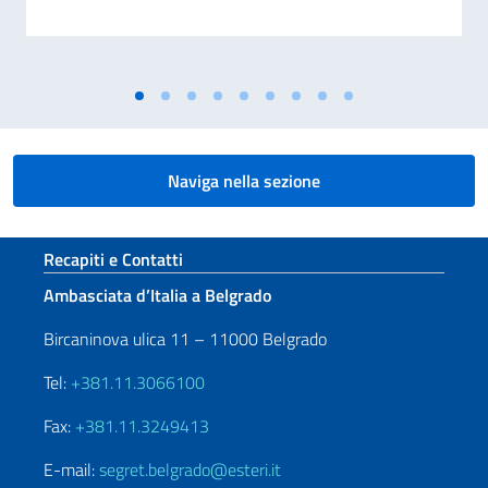
Naviga nella sezione
Sezione footer
Recapiti e Contatti
Ambasciata d’Italia a Belgrado
Bircaninova ulica 11 – 11000 Belgrado
Tel:
+381.11.3066100
Fax:
+381.11.3249413
E-mail:
segret.belgrado@esteri.it