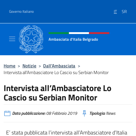
Salta al contenuto
IT
SR
Governo Italiano
Intestazione sito, social e menù
Ambasciata d'Italia Belgrado
Il sito ufficiale dell'Ambasciata d'Italia a Be
Home
>
Notizie
>
Dall’Ambasciata
>
Intervista all’Ambasciatore Lo Cascio su Serbian Monitor
Intervista all’Ambasciatore Lo
Cascio su Serbian Monitor
Data pubblicazione:
08 Febbraio 2019
Tipologia:
News
E’ stata pubblicata l’intervista all’Ambasciatore d’Italia