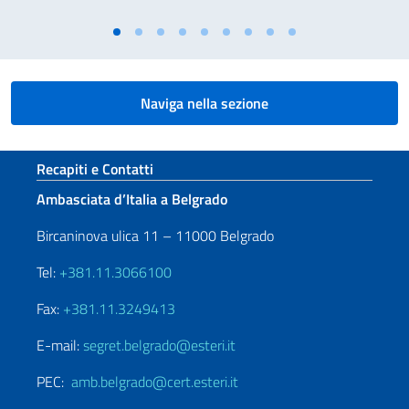
Naviga nella sezione
Sezione footer
Recapiti e Contatti
Ambasciata d’Italia a Belgrado
Bircaninova ulica 11 – 11000 Belgrado
Tel:
+381.11.3066100
Fax:
+381.11.3249413
E-mail:
segret.belgrado@esteri.it
PEC:
amb.belgrado@cert.esteri.it