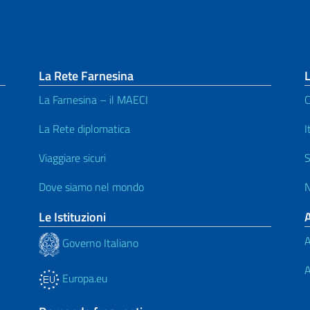
La Rete Farnesina
L
La Farnesina – il MAECI
C
La Rete diplomatica
I
Viaggiare sicuri
S
Dove siamo nel mondo
N
Le Istituzioni
A
Governo Italiano
A
Europa.eu