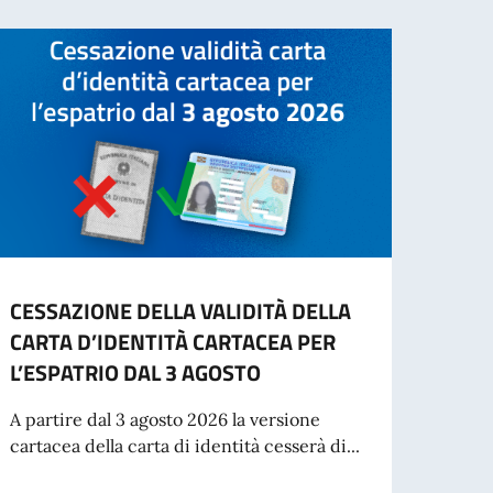
CESSAZIONE DELLA VALIDITÀ DELLA
INFO
CARTA D’IDENTITÀ CARTACEA PER
- IN
L’ESPATRIO DAL 3 AGOSTO
“Si in
inten
A partire dal 3 agosto 2026 la versione
per St
cartacea della carta di identità cesserà di...