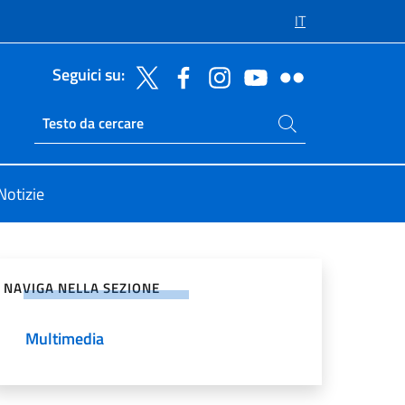
IT
Seguici su:
Cerca nel sito
Ricerca sito live
Notizie
vidi sui Social Network
NAVIGA NELLA SEZIONE
Multimedia