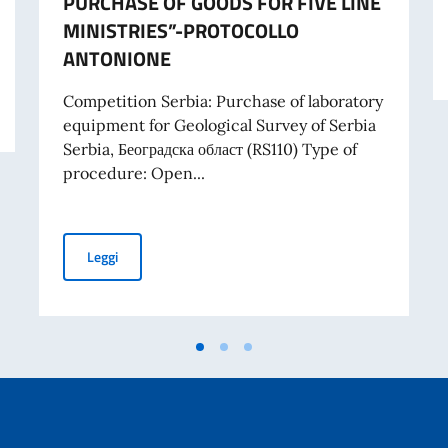
PURCHASE OF GOODS FOR FIVE LINE
MINISTRIES”-PROTOCOLLO
ANTONIONE
RIBUTI A PROGETTI PROMOSSI DA ENTI DEL SETTORE PRIVATO
Competition Serbia: Purchase of laboratory
equipment for Geological Survey of Serbia
Serbia, Београдска област (RS110) Type of
procedure: Open...
TENDER FOR PURCHASE OF LABORATORY EQUIPMENT 
Leggi