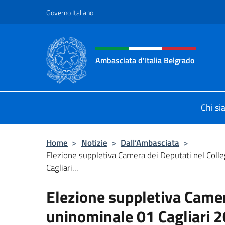
Salta al contenuto
Governo Italiano
Intestazione sito, social 
Ambasciata d'Italia Belgrado
Il sito ufficiale dell'Ambasciata d'It
Chi s
Home
>
Notizie
>
Dall’Ambasciata
>
Elezione suppletiva Camera dei Deputati nel Coll
Cagliari...
Elezione suppletiva Camer
uninominale 01 Cagliari 2