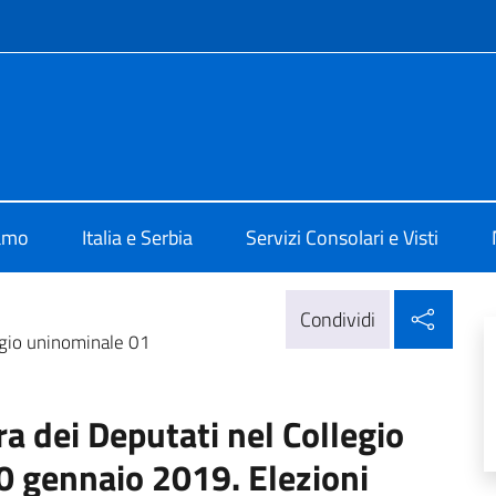
e menù
alia a Belgrado
iamo
Italia e Serbia
Servizi Consolari e Visti
Condi
Condividi
egio uninominale 01
a dei Deputati nel Collegio
0 gennaio 2019. Elezioni