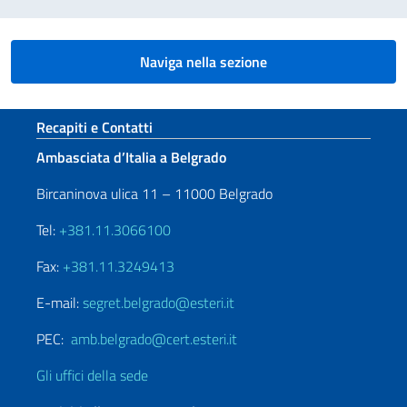
Naviga nella sezione
Sezione footer
Recapiti e Contatti
Ambasciata d’Italia a Belgrado
Bircaninova ulica 11 – 11000 Belgrado
Tel:
+381.11.3066100
Fax:
+381.11.3249413
E-mail:
segret.belgrado@esteri.it
PEC:
amb.belgrado@cert.esteri.it
Gli uffici della sede