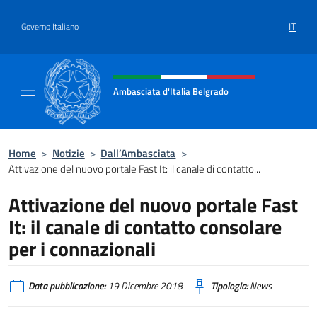
Salta al contenuto
IT
Governo Italiano
Intestazione sito, social e menù
Ambasciata d'Italia Belgrado
Il sito ufficiale dell'Ambasciata d'Italia a Be
Home
>
Notizie
>
Dall’Ambasciata
>
Attivazione del nuovo portale Fast It: il canale di contatto...
Attivazione del nuovo portale Fast
It: il canale di contatto consolare
per i connazionali
Data pubblicazione:
19 Dicembre 2018
Tipologia:
News