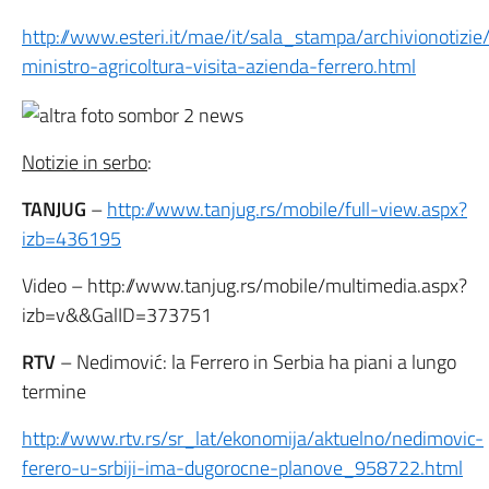
http://www.esteri.it/mae/it/sala_stampa/archivionotizie
ministro-agricoltura-visita-azienda-ferrero.html
Notizie in serbo
:
TANJUG
–
http://www.tanjug.rs/mobile/full-view.aspx?
izb=436195
Video – http://www.tanjug.rs/mobile/multimedia.aspx?
izb=v&&GalID=373751
RTV
– Nedimović: la Ferrero in Serbia ha piani a lungo
termine
http://www.rtv.rs/sr_lat/ekonomija/aktuelno/nedimovic-
ferero-u-srbiji-ima-dugorocne-planove_958722.html