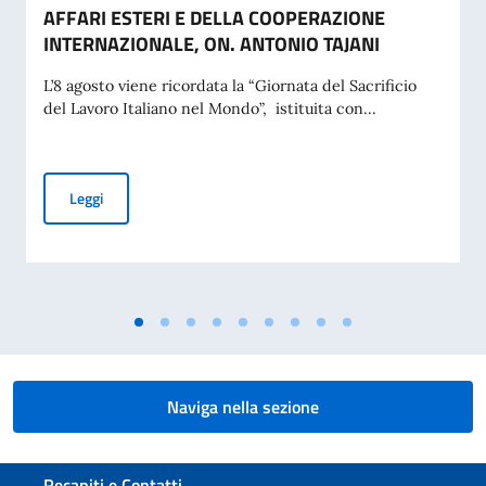
AFFARI ESTERI E DELLA COOPERAZIONE
INTERNAZIONALE, ON. ANTONIO TAJANI
L’8 agosto viene ricordata la “Giornata del Sacrificio
del Lavoro Italiano nel Mondo”, istituita con...
COMMEMORAZIONE DEL 70. ANNIVERSARIO DEL DISASTRO 
Leggi
Naviga nella sezione
Sezione footer
Recapiti e Contatti