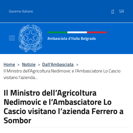
Salta al contenuto
IT
SR
Governo Italiano
Intestazione sito, social e menù
Ambasciata d'Italia Belgrado
Il sito ufficiale dell'Ambasciata d'Italia a Be
Home
>
Notizie
>
Dall’Ambasciata
>
Il Ministro dell’Agricoltura Nedimovic e l’Ambasciatore Lo Cascio
visitano l’azienda...
Il Ministro dell’Agricoltura
Nedimovic e l’Ambasciatore Lo
Cascio visitano l’azienda Ferrero a
Sombor