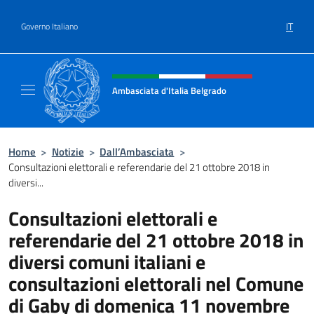
Salta al contenuto
IT
Governo Italiano
Intestazione sito, social e menù
Ambasciata d'Italia Belgrado
Il sito ufficiale dell'Ambasciata d'Italia a Be
Home
>
Notizie
>
Dall’Ambasciata
>
Consultazioni elettorali e referendarie del 21 ottobre 2018 in
diversi...
Consultazioni elettorali e
referendarie del 21 ottobre 2018 in
diversi comuni italiani e
consultazioni elettorali nel Comune
di Gaby di domenica 11 novembre