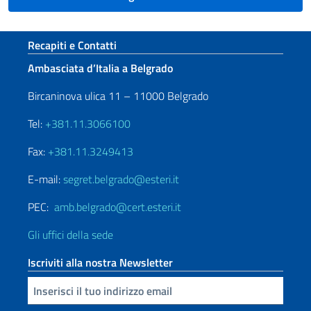
Sezione footer
Recapiti e Contatti
Ambasciata d’Italia a Belgrado
Bircaninova ulica 11 – 11000 Belgrado
Tel:
+381.11.3066100
Fax:
+381.11.3249413
E-mail:
segret.belgrado@esteri.it
PEC:
amb.belgrado@cert.esteri.it
Gli uffici della sede
Iscriviti alla nostra Newsletter
Inserisci la tua email