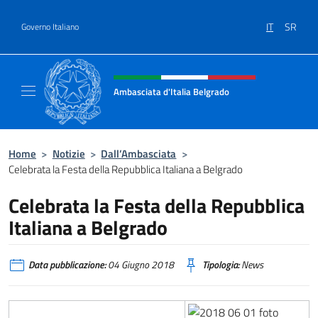
Salta al contenuto
IT
SR
Governo Italiano
Intestazione sito, social e menù
Ambasciata d'Italia Belgrado
Il sito ufficiale dell'Ambasciata d'Italia a Be
Home
>
Notizie
>
Dall’Ambasciata
>
Celebrata la Festa della Repubblica Italiana a Belgrado
Celebrata la Festa della Repubblica
Italiana a Belgrado
Data pubblicazione:
04 Giugno 2018
Tipologia:
News