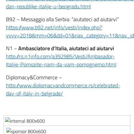
dan-republike-italije-u-beogradu.html
B92 – Messaggio alla Serbia: “aiutateci ad aiutarvi”
https://www.b92.net/info/vesti/index.php?
yyyy=2018&mm=06&dd=01&nav_category=11&nav_i
N1 –
Ambasciatore d’Italia, aiutateci ad aiutarvi
http://rs.n1info.com/a392985/Vesti/Ambasador-
Italije-Pomozite-nam-da-vam-pomognemo.html
Diplomacy&Commerce –
http://www.diplomacyandcommerce.rs/celebrated-
day-of-italy-in-belgrade/