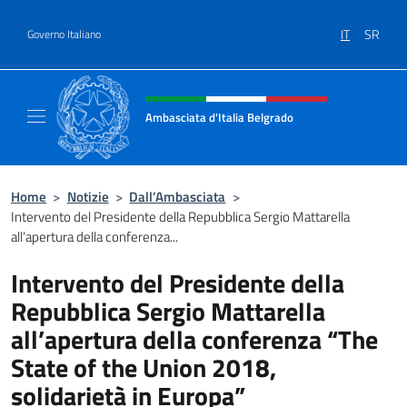
Salta al contenuto
IT
SR
Governo Italiano
Intestazione sito, social e menù
Ambasciata d'Italia Belgrado
Il sito ufficiale dell'Ambasciata d'Italia a Be
Home
>
Notizie
>
Dall’Ambasciata
>
Intervento del Presidente della Repubblica Sergio Mattarella
all’apertura della conferenza...
Intervento del Presidente della
Repubblica Sergio Mattarella
all’apertura della conferenza “The
State of the Union 2018,
solidarietà in Europa”