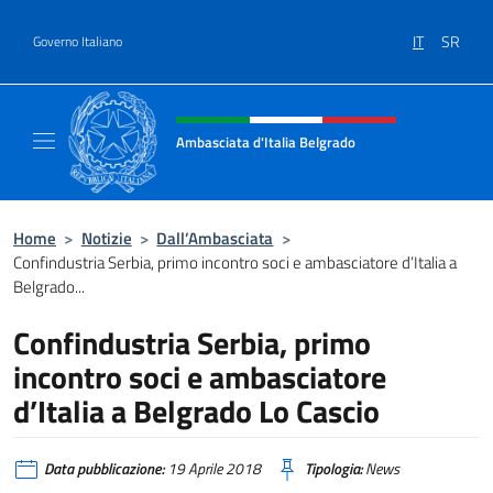
Salta al contenuto
IT
SR
Governo Italiano
Intestazione sito, social e menù
Ambasciata d'Italia Belgrado
Il sito ufficiale dell'Ambasciata d'Italia a Be
Home
>
Notizie
>
Dall’Ambasciata
>
Confindustria Serbia, primo incontro soci e ambasciatore d’Italia a
Belgrado...
Confindustria Serbia, primo
incontro soci e ambasciatore
d’Italia a Belgrado Lo Cascio
Data pubblicazione:
19 Aprile 2018
Tipologia:
News