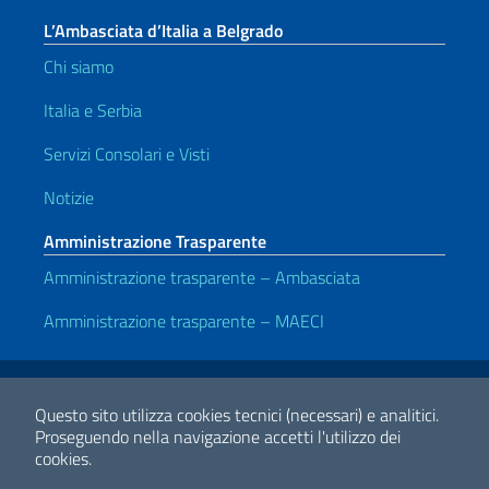
L’Ambasciata d’Italia a Belgrado
Chi siamo
Italia e Serbia
Servizi Consolari e Visti
Notizie
Amministrazione Trasparente
Amministrazione trasparente – Ambasciata
Amministrazione trasparente – MAECI
Link Utili
Note legali
Privacy e cookie policy
Dichiarazione di accessibilità
Questo sito utilizza cookies tecnici (necessari) e analitici.
Proseguendo nella navigazione accetti l'utilizzo dei
cookies.
2026 Copyright Ministero degli Affari Esteri e della Cooperazione