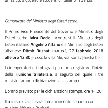
un saluto a docenti e studenti di italiano in Serbia.
–
Comunicato del Ministro degli Esteri serbo:
Il Primo Vice Presidente del Governo e Ministro degli
Esteri serbo
Ivica Dacic
incontrerà il Ministro degli
Esteri italiano
Angelino Alfano
e il Ministro degli Esteri
albanese
Ditmir Bushati
martedì,
27 febbraio 2018
alle ore 13.30
presso la villa Mir, via Konavljanska bb.
I cineoperatori e i fotografi potranno registrare l’inizio
della
riunione trilaterale
, a seguito del quale i tre
ministri faranno dichiarazioni alla stampa.
L’orario previsto per le dichiarazioni stampa: ore 14.20.
Il ministro Dacic avrà domani incontri separati con i
ministri Alfano e Bushati.