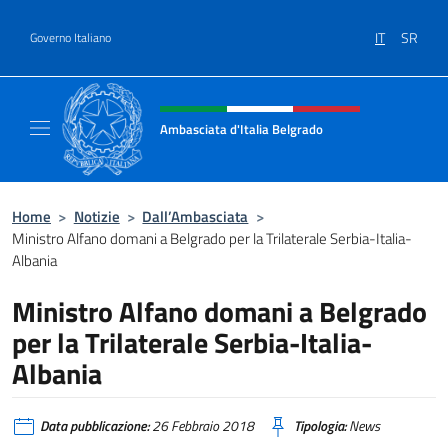
Salta al contenuto
IT
SR
Governo Italiano
Intestazione sito, social e menù
Ambasciata d'Italia Belgrado
Il sito ufficiale dell'Ambasciata d'Italia a Be
Home
>
Notizie
>
Dall’Ambasciata
>
Ministro Alfano domani a Belgrado per la Trilaterale Serbia-Italia-
Albania
Ministro Alfano domani a Belgrado
per la Trilaterale Serbia-Italia-
Albania
Data pubblicazione:
26 Febbraio 2018
Tipologia:
News