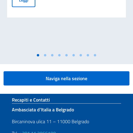
Naviga nella sezione
Sezione footer
Recapiti e Contatti
Ambasciata d’Italia a Belgrado
Bircaninova ulica 11 – 11000 Belgrado