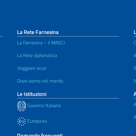
La Rete Farnesina
L
La Farnesina – il MAECI
C
La Rete diplomatica
I
Viaggiare sicuri
S
Dove siamo nel mondo
N
Le Istituzioni
A
Governo Italiano
A
Europa.eu
Domande frequenti