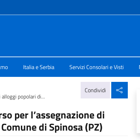
e menù
alia a Belgrado
iamo
Italia e Serbia
Servizi Consolari e Visti
Condi
Condividi
alloggi popolari di...
rso per l’assegnazione di
– Comune di Spinosa (PZ)