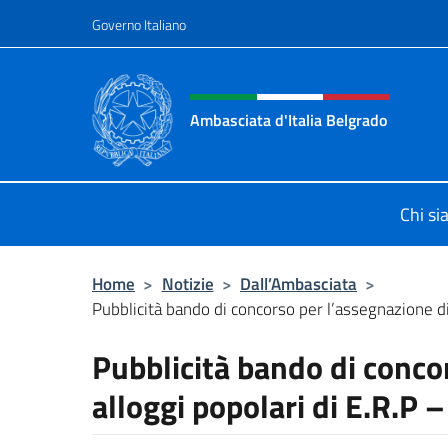
Salta al contenuto
Governo Italiano
Intestazione sito, social 
Ambasciata d'Italia Belgrado
Il sito ufficiale dell'Ambasciata d'It
Chi s
Home
>
Notizie
>
Dall’Ambasciata
>
Pubblicità bando di concorso per l’assegnazione di 
Pubblicità bando di conco
alloggi popolari di E.R.P 