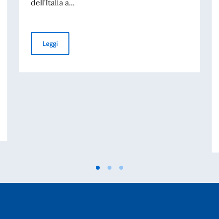
dell’Italia a...
PUBBLICAZIONE BANDO BALCANI 2026: CONTRIBUTI A
Leggi
 DISASTRO DI MARCINELLE. MESSAGGIO AI CONNAZIONALI DEL VICE PRE