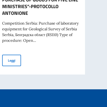
MINISTRIES”-PROTOCOLLO
Leg
ANTONIONE
 PROGETTI PROMOSSI DA ENTI DEL SETTORE PRIVATO
Competition Serbia: Purchase of laboratory
equipment for Geological Survey of Serbia
Serbia, Београдска област (RS110) Type of
procedure: Open...
SIDENTE DEL CONSIGLIO DEI MINISTRI E MINISTRO DEGLI AFFARI ESTE
TENDER FOR PURCHASE OF LABORATORY EQUIPMENT FOR GEO
Leggi