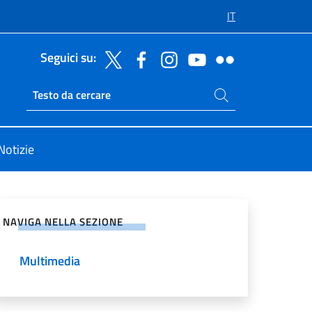
IT
Seguici su:
Cerca nel sito
Ricerca sito live
Notizie
vidi sui Social Network
NAVIGA NELLA SEZIONE
Multimedia