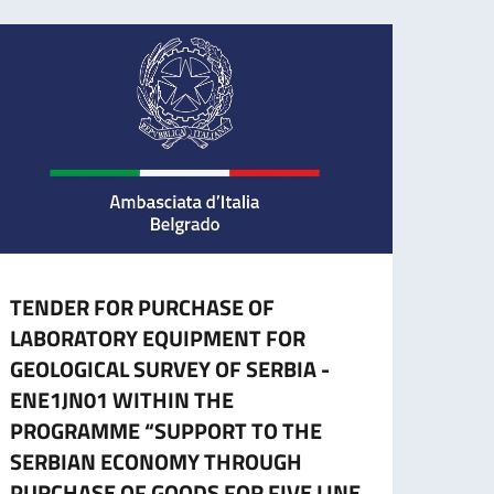
TENDER FOR PURCHASE OF
CESS
LABORATORY EQUIPMENT FOR
CART
GEOLOGICAL SURVEY OF SERBIA -
L’ES
ENE1JN01 WITHIN THE
A part
PROGRAMME “SUPPORT TO THE
cartac
SERBIAN ECONOMY THROUGH
PURCHASE OF GOODS FOR FIVE LINE