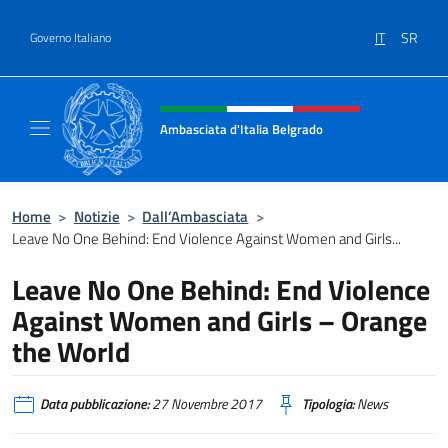
Salta al contenuto
IT
SR
Governo Italiano
Intestazione sito, social e menù
Ambasciata d'Italia Belgrado
Il sito ufficiale dell'Ambasciata d'Italia a Be
Home
>
Notizie
>
Dall’Ambasciata
>
Leave No One Behind: End Violence Against Women and Girls...
Leave No One Behind: End Violence
Against Women and Girls – Orange
the World
Data pubblicazione:
27 Novembre 2017
Tipologia:
News