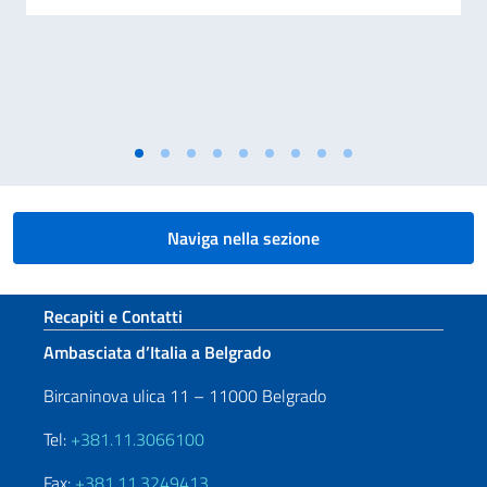
Naviga nella sezione
Sezione footer
Recapiti e Contatti
Ambasciata d’Italia a Belgrado
Bircaninova ulica 11 – 11000 Belgrado
Tel:
+381.11.3066100
Fax:
+381.11.3249413