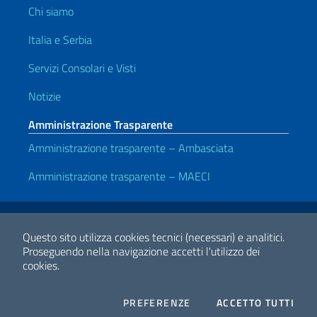
Chi siamo
Italia e Serbia
Servizi Consolari e Visti
Notizie
Amministrazione Trasparente
Amministrazione trasparente – Ambasciata
Amministrazione trasparente – MAECI
Link Utili
Note legali
Privacy e cookie policy
Dichiarazione di accessibilità
Questo sito utilizza cookies tecnici (necessari) e analitici.
Proseguendo nella navigazione accetti l'utilizzo dei
cookies.
2026 Copyright Ministero degli Affari Esteri e della Cooperazione
Internazionale
COOKIES
I CO
PREFERENZE
ACCETTO TUTTI
Facebook
Twitter
Whatsapp