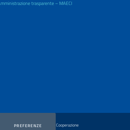
mministrazione trasparente – MAECI
istero degli Affari Esteri e della Cooperazione
COOKIES
PREFERENZE