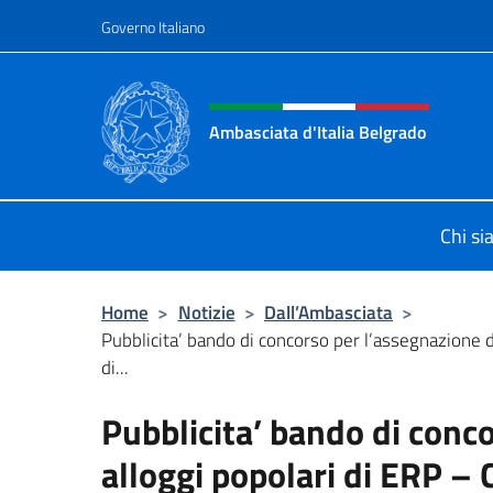
Salta al contenuto
Governo Italiano
Intestazione sito, social 
Ambasciata d'Italia Belgrado
Il sito ufficiale dell'Ambasciata d'It
Chi s
Home
>
Notizie
>
Dall’Ambasciata
>
Pubblicita’ bando di concorso per l’assegnazione d
di...
Pubblicita’ bando di conc
alloggi popolari di ERP 