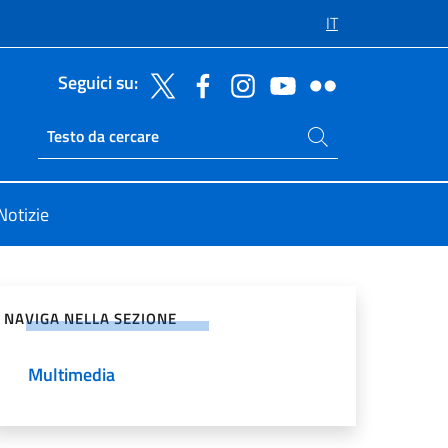
IT
Seguici su:
Cerca nel sito
Ricerca sito live
Notizie
vidi sui Social Network
NAVIGA NELLA SEZIONE
Multimedia