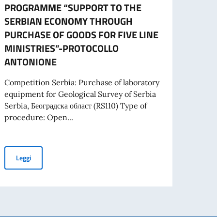
A part
PROGRAMME “SUPPORT TO THE
cartac
SERBIAN ECONOMY THROUGH
PURCHASE OF GOODS FOR FIVE LINE
MINISTRIES”-PROTOCOLLO
Leg
ANTONIONE
 PROGETTI PROMOSSI DA ENTI DEL SETTORE PRIVATO
Competition Serbia: Purchase of laboratory
equipment for Geological Survey of Serbia
Serbia, Београдска област (RS110) Type of
procedure: Open...
SIDENTE DEL CONSIGLIO DEI MINISTRI E MINISTRO DEGLI AFFARI ESTE
TENDER FOR PURCHASE OF LABORATORY EQUIPMENT FOR GEO
Leggi