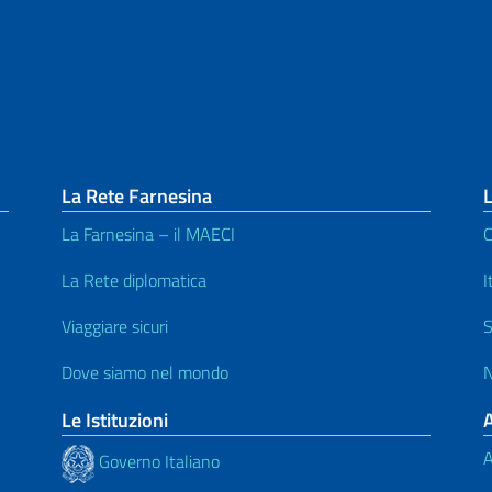
La Rete Farnesina
L
La Farnesina – il MAECI
C
La Rete diplomatica
I
Viaggiare sicuri
S
Dove siamo nel mondo
N
Le Istituzioni
A
Governo Italiano