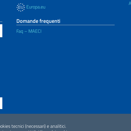
A
Europa.eu
Domande frequenti
Faq – MAECI
ne di accessibilità
okies tecnici (necessari) e analitici.
2026 Copyright Min