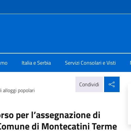
e menù
alia a Belgrado
iamo
Italia e Serbia
Servizi Consolari e Visti
Condi
Condividi
i alloggi popolari
orso per l’assegnazione di
– Comune di Montecatini Terme