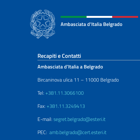
Ambasciata d'Italia Belgrado
Sezione footer
Recapiti e Contatti
Ambasciata d’Italia a Belgrado
Bircaninova ulica 11 – 11000 Belgrado
Tel:
+381.11.3066100
Fax:
+381.11.3249413
E-mail:
segret.belgrado@esteri.it
PEC:
amb.belgrado@cert.esteri.it