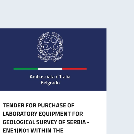
TENDER FOR PURCHASE OF
CESS
LABORATORY EQUIPMENT FOR
CART
GEOLOGICAL SURVEY OF SERBIA -
L’ES
ENE1JN01 WITHIN THE