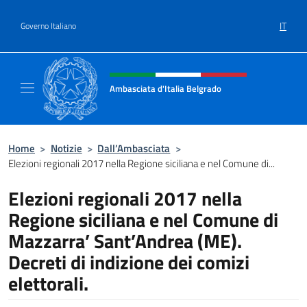
Salta al contenuto
IT
Governo Italiano
Intestazione sito, social e menù
Ambasciata d'Italia Belgrado
Il sito ufficiale dell'Ambasciata d'Italia a Be
Home
>
Notizie
>
Dall’Ambasciata
>
Elezioni regionali 2017 nella Regione siciliana e nel Comune di...
Elezioni regionali 2017 nella
Regione siciliana e nel Comune di
Mazzarra’ Sant’Andrea (ME).
Decreti di indizione dei comizi
elettorali.