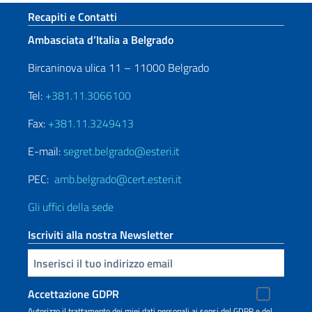
Sezione footer
Recapiti e Contatti
Ambasciata d’Italia a Belgrado
Bircaninova ulica 11 – 11000 Belgrado
Tel:
+381.11.3066100
Fax:
+381.11.3249413
E-mail:
segret.belgrado@esteri.it
PEC:
amb.belgrado@cert.esteri.it
Gli uffici della sede
Iscriviti alla nostra Newsletter
Inserisci la tua email
Accettazione GDPR
Autorizzo il trattamento dei miei dati personali ai sensi del GDPR e del