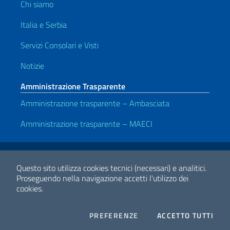
Chi siamo
Italia e Serbia
Servizi Consolari e Visti
Notizie
Amministrazione Trasparente
Amministrazione trasparente – Ambasciata
Amministrazione trasparente – MAECI
Link Utili
Note legali
Privacy e cookie policy
Dichiarazione di accessibilità
Questo sito utilizza cookies tecnici (necessari) e analitici.
Proseguendo nella navigazione accetti l'utilizzo dei
cookies.
2026 Copyright Ministero degli Affari Esteri e della Cooperazione
Internazionale
COOKIES
I CO
PREFERENZE
ACCETTO TUTTI
Facebook
Twitter
Whatsapp