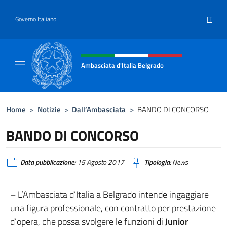
Salta al contenuto
IT
Governo Italiano
Intestazione sito, social e menù
Ambasciata d'Italia Belgrado
Il sito ufficiale dell'Ambasciata d'Italia a Be
Home
>
Notizie
>
Dall’Ambasciata
>
BANDO DI CONCORSO
BANDO DI CONCORSO
Data pubblicazione:
15 Agosto 2017
Tipologia:
News
– L’Ambasciata d’Italia a Belgrado intende ingaggiare
una figura professionale, con contratto per prestazione
d’opera, che possa svolgere le funzioni di
Junior