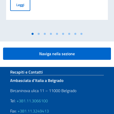
COMMEMORAZIONE DEL 70. ANNIVERSARIO DEL DISASTRO 
Leggi
Naviga nella sezione
Sezione footer
Recapiti e Contatti
Ambasciata d’Italia a Belgrado
Bircaninova ulica 11 – 11000 Belgrado
Tel:
+381.11.3066100
Fax:
+381.11.3249413