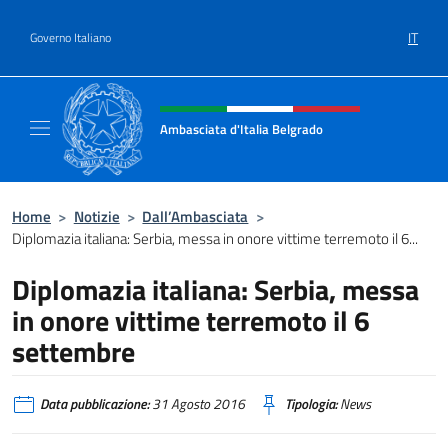
Salta al contenuto
IT
Governo Italiano
Intestazione sito, social e menù
Ambasciata d'Italia Belgrado
Il sito ufficiale dell'Ambasciata d'Italia a Be
Home
>
Notizie
>
Dall’Ambasciata
>
Diplomazia italiana: Serbia, messa in onore vittime terremoto il 6...
Diplomazia italiana: Serbia, messa
in onore vittime terremoto il 6
settembre
Data pubblicazione:
31 Agosto 2016
Tipologia:
News