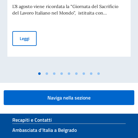
L’8 agosto viene ricordata la “Giornata del Sacrificio
del Lavoro Italiano nel Mondo”, istituita con...
COMMEMORAZIONE DEL 70. ANNIVERSARIO DEL DISASTRO 
Leggi
Naviga nella sezione
Sezione footer
Recapiti e Contatti
Ambasciata d’Italia a Belgrado