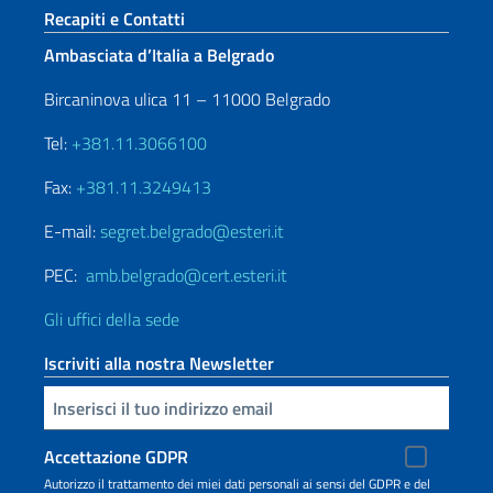
Sezione footer
Recapiti e Contatti
Ambasciata d’Italia a Belgrado
Bircaninova ulica 11 – 11000 Belgrado
Tel:
+381.11.3066100
Fax:
+381.11.3249413
E-mail:
segret.belgrado@esteri.it
PEC:
amb.belgrado@cert.esteri.it
Gli uffici della sede
Iscriviti alla nostra Newsletter
Inserisci la tua email
Accettazione GDPR
Autorizzo il trattamento dei miei dati personali ai sensi del GDPR e del