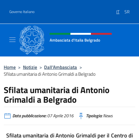
Salta al contenuto
IT
SR
Governo Italiano
Intestazione sito, social e menù
Ambasciata d'Italia Belgrado
Il sito ufficiale dell'Ambasciata d'Italia a Be
Home
>
Notizie
>
Dall’Ambasciata
>
Sfilata umanitaria di Antonio Grimaldi a Belgrado
Sfilata umanitaria di Antonio
Grimaldi a Belgrado
Data pubblicazione:
07 Aprile 2016
Tipologia:
News
Sfilata umanitaria di Antonio Grimaldi per il Centro di