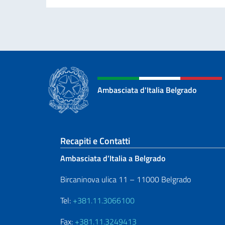
Ambasciata d'Italia Belgrado
Sezione footer
Recapiti e Contatti
Ambasciata d’Italia a Belgrado
Bircaninova ulica 11 – 11000 Belgrado
Tel:
+381.11.3066100
Fax:
+381.11.3249413