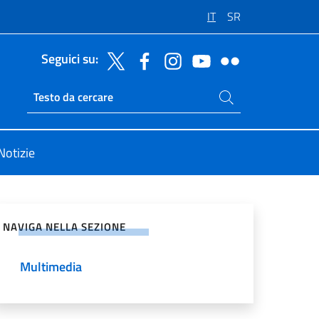
IT
SR
Seguici su:
Cerca nel sito
Ricerca sito live
Notizie
vidi sui Social Network
NAVIGA NELLA SEZIONE
Multimedia