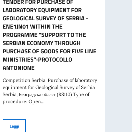
TENDER FOR PURCHASE OF
CESS
LABORATORY EQUIPMENT FOR
CART
GEOLOGICAL SURVEY OF SERBIA -
L’ES
ENE1JN01 WITHIN THE
A part
PROGRAMME “SUPPORT TO THE
cartac
SERBIAN ECONOMY THROUGH
PURCHASE OF GOODS FOR FIVE LINE
MINISTRIES”-PROTOCOLLO
Leg
ANTONIONE
 PROGETTI PROMOSSI DA ENTI DEL SETTORE PRIVATO
Competition Serbia: Purchase of laboratory
equipment for Geological Survey of Serbia
Serbia, Београдска област (RS110) Type of
procedure: Open...
SIDENTE DEL CONSIGLIO DEI MINISTRI E MINISTRO DEGLI AFFARI ESTE
TENDER FOR PURCHASE OF LABORATORY EQUIPMENT FOR GEO
Leggi