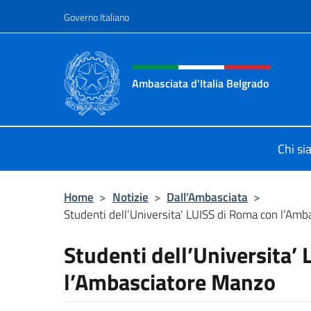
Salta al contenuto
Governo Italiano
Intestazione sito, social 
Ambasciata d'Italia Belgrado
Il sito ufficiale dell'Ambasciata d'It
Chi s
Home
>
Notizie
>
Dall’Ambasciata
>
Studenti dell’Universita’ LUISS di Roma con l’Am
Studenti dell’Universita’
l’Ambasciatore Manzo