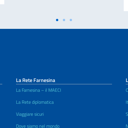
La Rete Farnesina
L
La Farnesina – il MAECI
C
La Rete diplomatica
I
Viaggiare sicuri
S
Dove siamo nel mondo
N