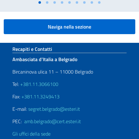
Naviga nella sezione
Sezione footer
Recapiti e Contatti
Ambasciata d’Italia a Belgrado
Bircaninova ulica 11 – 11000 Belgrado
Tel:
+381.11.3066100
Fax:
+381.11.3249413
E-mail:
segret.belgrado@esteri.it
PEC:
amb.belgrado@cert.esteri.it
Gli uffici della sede