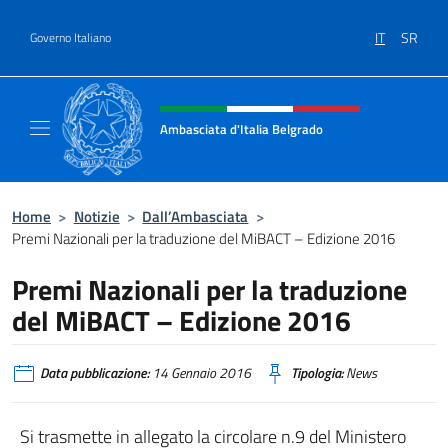
Salta al contenuto
IT
SR
Governo Italiano
Intestazione sito, social e menù
Ambasciata d'Italia Belgrado
Il sito ufficiale dell'Ambasciata d'Italia a Be
Home
>
Notizie
>
Dall’Ambasciata
>
Premi Nazionali per la traduzione del MiBACT – Edizione 2016
Premi Nazionali per la traduzione
del MiBACT – Edizione 2016
Data pubblicazione:
14 Gennaio 2016
Tipologia:
News
Si trasmette in allegato la circolare n.9 del Ministero