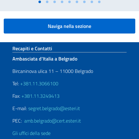
Naviga nella sezione
Sezione footer
Recapiti e Contatti
Ambasciata d’Italia a Belgrado
Bircaninova ulica 11 – 11000 Belgrado
Tel:
+381.11.3066100
Fax:
+381.11.3249413
E-mail:
segret.belgrado@esteri.it
PEC:
amb.belgrado@cert.esteri.it
Gli uffici della sede