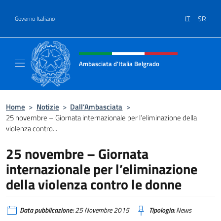
Salta al contenuto
IT
SR
Governo Italiano
Intestazione sito, social e menù
Ambasciata d'Italia Belgrado
Il sito ufficiale dell'Ambasciata d'Italia a Be
Home
>
Notizie
>
Dall’Ambasciata
>
25 novembre – Giornata internazionale per l’eliminazione della
violenza contro...
25 novembre – Giornata
internazionale per l’eliminazione
della violenza contro le donne
Data pubblicazione:
25 Novembre 2015
Tipologia:
News