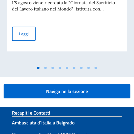
L’8 agosto viene ricordata la “Giornata del Sacrificio
del Lavoro Italiano nel Mondo”, istituita con...
COMMEMORAZIONE DEL 70. ANNIVERSARIO DEL DISASTRO 
Leggi
Naviga nella sezione
Sezione footer
Recapiti e Contatti
Ambasciata d’Italia a Belgrado