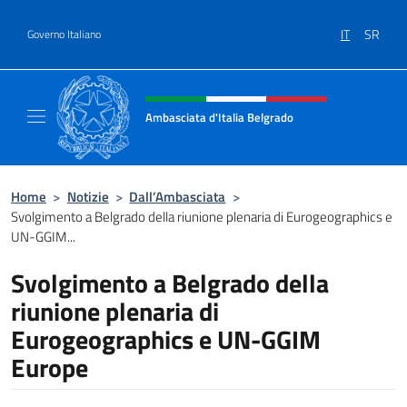
Salta al contenuto
IT
SR
Governo Italiano
Intestazione sito, social e menù
Ambasciata d'Italia Belgrado
Il sito ufficiale dell'Ambasciata d'Italia a Be
Home
>
Notizie
>
Dall’Ambasciata
>
Svolgimento a Belgrado della riunione plenaria di Eurogeographics e
UN-GGIM...
Svolgimento a Belgrado della
riunione plenaria di
Eurogeographics e UN-GGIM
Europe