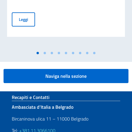
COMMEMORAZIONE DEL 70. ANNIVERSARIO DEL DISASTRO 
Leggi
Naviga nella sezione
Sezione footer
Recapiti e Contatti
Ambasciata d’Italia a Belgrado
Bircaninova ulica 11 – 11000 Belgrado
Tel:
+381.11.3066100