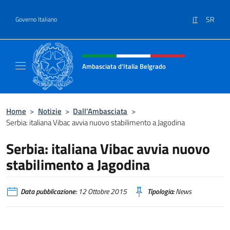
Salta al contenuto
IT
SR
Governo Italiano
Intestazione sito, social e menù
Ambasciata d'Italia Belgrado
Il sito ufficiale dell'Ambasciata d'Italia a Be
Home
>
Notizie
>
Dall’Ambasciata
>
Serbia: italiana Vibac avvia nuovo stabilimento a Jagodina
Serbia: italiana Vibac avvia nuovo
stabilimento a Jagodina
Data pubblicazione:
12 Ottobre 2015
Tipologia:
News