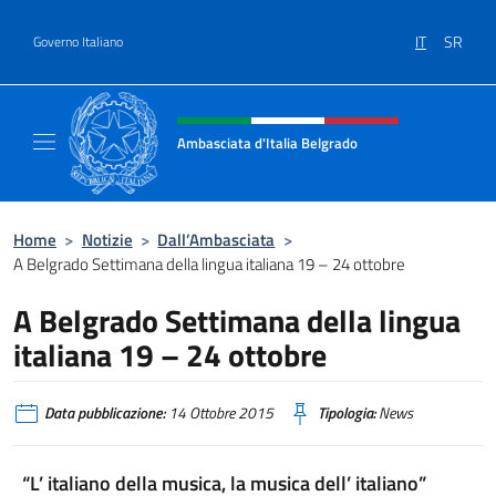
Salta al contenuto
IT
SR
Governo Italiano
Intestazione sito, social e menù
Ambasciata d'Italia Belgrado
Il sito ufficiale dell'Ambasciata d'Italia a Be
Home
>
Notizie
>
Dall’Ambasciata
>
A Belgrado Settimana della lingua italiana 19 – 24 ottobre
A Belgrado Settimana della lingua
italiana 19 – 24 ottobre
Data pubblicazione:
14 Ottobre 2015
Tipologia:
News
“L’ italiano della musica, la musica dell’ italiano”