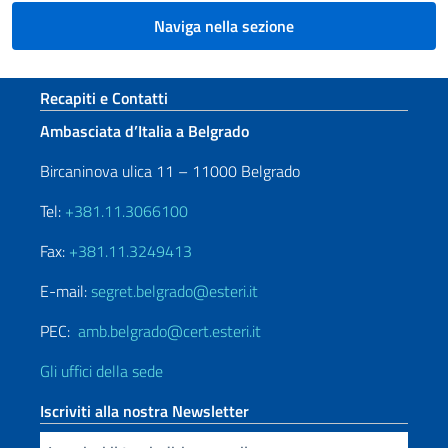
Naviga nella sezione
Sezione footer
Recapiti e Contatti
Ambasciata d’Italia a Belgrado
Bircaninova ulica 11 – 11000 Belgrado
Tel:
+381.11.3066100
Fax:
+381.11.3249413
E-mail:
segret.belgrado@esteri.it
PEC:
amb.belgrado@cert.esteri.it
Gli uffici della sede
Iscriviti alla nostra Newsletter