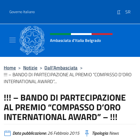
Salta al contenuto
IT
SR
Governo Italiano
Intestazione sito, social e menù
Ambasciata d'Italia Belgrado
Il sito ufficiale dell'Ambasciata d'Italia a Be
Home
>
Notizie
>
Dall’Ambasciata
>
!!! – BANDO DI PARTECIPAZIONE AL PREMIO “COMPASSO D’ORO
INTERNATIONAL AWARD”...
!!! – BANDO DI PARTECIPAZIONE
AL PREMIO “COMPASSO D’ORO
INTERNATIONAL AWARD” – !!!
Data pubblicazione:
26 Febbraio 2015
Tipologia:
News