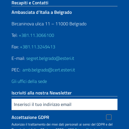
Sezione footer
Recapiti e Contatti
Ambasciata d’Italia a Belgrado
Bircaninova ulica 11 – 11000 Belgrado
Tel:
+381.11.3066100
Fax:
+381.11.3249413
E-mail:
segret.belgrado@esteri.it
PEC:
amb.belgrado@cert.esteri.it
Gli uffici della sede
Iscriviti alla nostra Newsletter
Inserisci la tua email
Accettazione GDPR
Autorizzo il trattamento dei miei dati personali ai sensi del GDPR e del