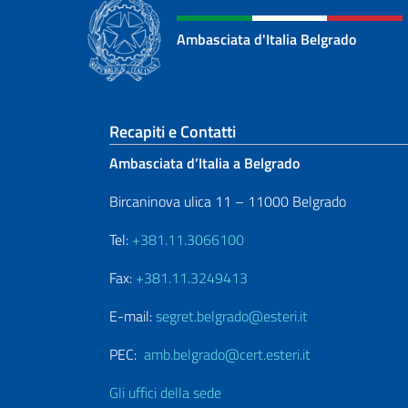
Ambasciata d'Italia Belgrado
Sezione footer
Recapiti e Contatti
Ambasciata d’Italia a Belgrado
Bircaninova ulica 11 – 11000 Belgrado
Tel:
+381.11.3066100
Fax:
+381.11.3249413
E-mail:
segret.belgrado@esteri.it
PEC:
amb.belgrado@cert.esteri.it
Gli uffici della sede