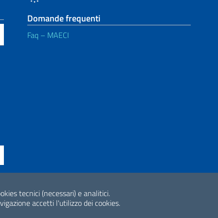
Domande frequenti
Faq – MAECI
ne di accessibilità
okies tecnici (necessari) e analitici.
2026 Copyright Min
gazione accetti l'utilizzo dei cookies.
Internazionale