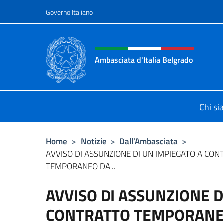
Salta al contenuto
Governo Italiano
Intestazione sito, social 
Ambasciata d'Italia Belgrado
Il sito ufficiale dell'Ambasciata d'It
Chi s
Home
>
Notizie
>
Dall’Ambasciata
>
AVVISO DI ASSUNZIONE DI UN IMPIEGATO A CON
TEMPORANEO DA...
AVVISO DI ASSUNZIONE D
CONTRATTO TEMPORANEO 