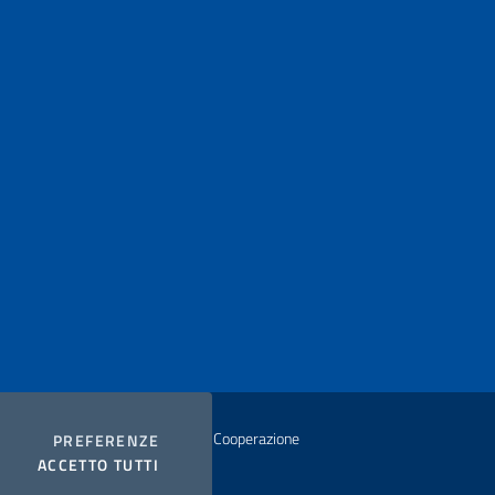
istero degli Affari Esteri e della Cooperazione
COOKIES
PREFERENZE
I COOKIES
ACCETTO TUTTI