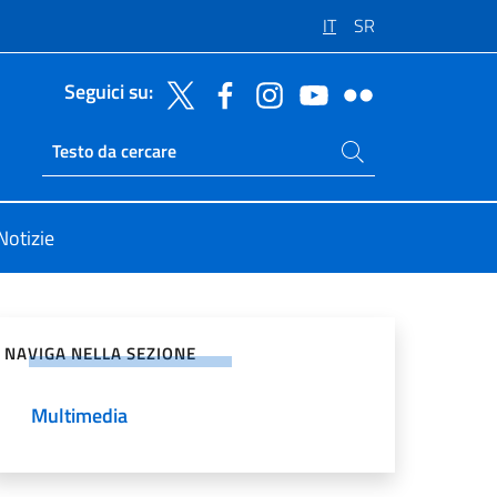
IT
SR
Seguici su:
Cerca nel sito
Ricerca sito live
Notizie
vidi sui Social Network
NAVIGA NELLA SEZIONE
Multimedia