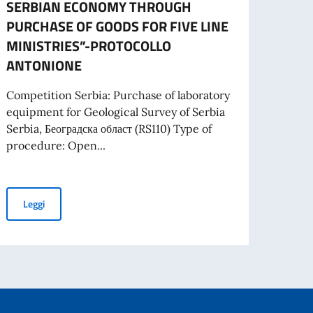
SERBIAN ECONOMY THROUGH
PURCHASE OF GOODS FOR FIVE LINE
MINISTRIES”-PROTOCOLLO
Leg
ANTONIONE
 PROGETTI PROMOSSI DA ENTI DEL SETTORE PRIVATO
Competition Serbia: Purchase of laboratory
equipment for Geological Survey of Serbia
Serbia, Београдска област (RS110) Type of
procedure: Open...
SIDENTE DEL CONSIGLIO DEI MINISTRI E MINISTRO DEGLI AFFARI ESTE
TENDER FOR PURCHASE OF LABORATORY EQUIPMENT FOR GEO
Leggi