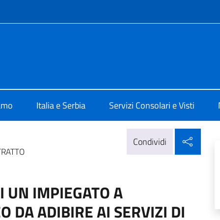
e menù
alia a Belgrado
iamo
Italia e Serbia
Servizi Consolari e Visti
Condi
Condividi
TRATTO
I UN IMPIEGATO A
DA ADIBIRE AI SERVIZI DI