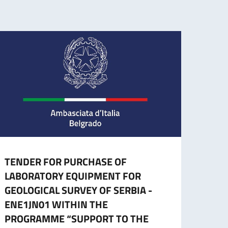
TENDER FOR PURCHASE OF
CESS
LABORATORY EQUIPMENT FOR
CART
GEOLOGICAL SURVEY OF SERBIA -
L’ES
ENE1JN01 WITHIN THE
A part
PROGRAMME “SUPPORT TO THE
cartac