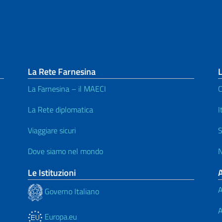
La Rete Farnesina
L
La Farnesina – il MAECI
C
La Rete diplomatica
I
Viaggiare sicuri
S
Dove siamo nel mondo
N
Le Istituzioni
A
Governo Italiano
A
Europa.eu