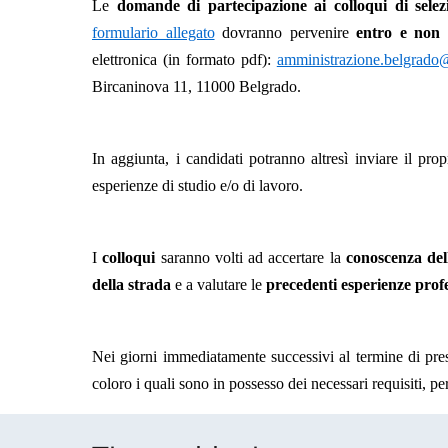
Le
domande di partecipazione ai colloqui di selez
formulario allegato
dovranno pervenire
entro e non 
elettronica (in formato pdf):
amministrazione.belgrado@e
Bircaninova 11, 11000 Belgrado.
In aggiunta, i candidati potranno altresì inviare il pro
esperienze di studio e/o di lavoro.
I
colloqui
saranno volti ad accertare la
conoscenza dell
della strada
e a valutare le
precedenti esperienze profe
Nei giorni immediatamente successivi al termine di pr
coloro i quali sono in possesso dei necessari requisiti, p