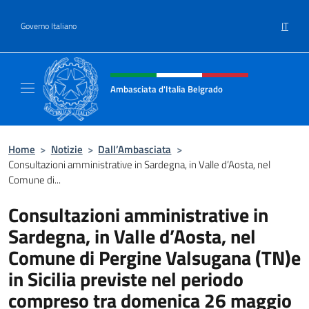
Salta al contenuto
IT
Governo Italiano
Intestazione sito, social e menù
Ambasciata d'Italia Belgrado
Il sito ufficiale dell'Ambasciata d'Italia a Be
Home
>
Notizie
>
Dall’Ambasciata
>
Consultazioni amministrative in Sardegna, in Valle d’Aosta, nel
Comune di...
Consultazioni amministrative in
Sardegna, in Valle d’Aosta, nel
Comune di Pergine Valsugana (TN)e
in Sicilia previste nel periodo
compreso tra domenica 26 maggio