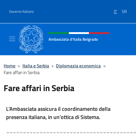
Salta al contenuto
IT
SR
Governo Italiano
Intestazione sito, social e menù
Ambasciata d'Italia Belgrado
Il sito ufficiale dell'Ambasciata d'Italia a Be
Home
>
Italia e Serbia
>
Diplomazia economica
>
Fare affari in Serbia
Fare affari in Serbia
L’Ambasciata assicura il coordinamento della
presenza italiana, in un’ottica di Sistema.
______________________________________