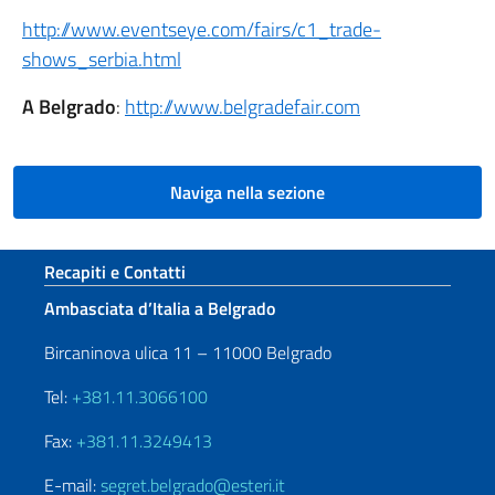
http://www.eventseye.com/fairs/c1_trade-
shows_serbia.html
A Belgrado
:
http://www.belgradefair.com
Naviga nella sezione
Sezione footer
Recapiti e Contatti
Ambasciata d’Italia a Belgrado
Bircaninova ulica 11 – 11000 Belgrado
Tel:
+381.11.3066100
Fax:
+381.11.3249413
E-mail:
segret.belgrado@esteri.it