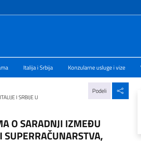
f site
alia a Belgrado
ama
Italija i Srbija
Konzularne usluge i vize
Delj
Podeli
LIJE I SRBIJE U
A O SARADNJI IZMEĐU
ASTI SUPERRAČUNARSTVA,