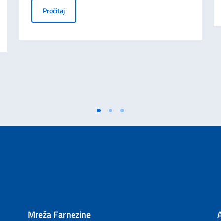
AMBASADOR ITALIJE U SRBIJI, LUKA GORI, GOVORI
Pročitaj
VRTI SEGMENT FESTIVALA ITALIJANSKE KREATIVNOSTI 2026
Mreža Farnezine