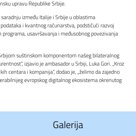
onsku upravu Republike Srbije.
saradnju između Italije i Srbije u oblastima
 podataka i kvantnog računarstva, podstičući razvoj
kih programa, usavršavanja i međusobnog povezivanja
a Srbijom suštinskom komponentom našeg bilateralnog
entnost“, izjavio je ambasador u Srbiji, Luka Gori. „Kroz
ačkih centara i kompanija“, dodao je, „želimo da zajedno
perabilnijeg evropskog digitalnog ekosistema okrenutog
Galerija