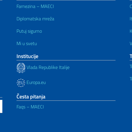
Farnezina – MAECI
Diplomatska mreža
I
Putuj sigurno
K
Mi u svetu
V
Institucije
T
Vlada Republike Italije
T
Europa.eu
Česta pitanja
Faqs – MAECI