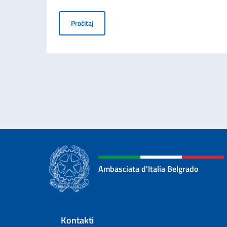
INOVACIONI FORUM ITALIJA – SRBIJA: ČET
Pročitaj
Ambasciata d'Italia Belgrado
Footer section
Kontakti