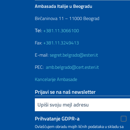
Ambasada Italije u Beogradu
Birčaninova 11 – 11000 Beograd
Теl:
+381.11.3066100
Fax:
+381.11.3249413
E-mail:
segret.belgrado@esteri.it
PEC:
amb.belgrado@cert.esteri.it
Kancelarije Ambasade
Prijavi se na naš newsletter
Upiši vaš imejl
Prihvatanje GDPR-a
Ovlašćujem obradu mojih ličnih podataka u skladu sa