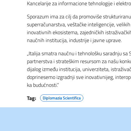
Kancelarije za informacione tehnologije i elektr
Sporazum ima za cilj da promoviše strukturiranu 
superračunarstva, veštačke inteligencije, velikih
inovativnih ekosistema, zajedničkih istraživač
naučnih institucija, industrije i javne uprave.
„Italija smatra naučnu i tehnološku saradnju s
partnerstva i strateškim resursom za našu konkur
dijalog između institucija, univerziteta, istraživ
doprinesemo izgradnji sve inovativnijeg, intero
ka budućnosti.“
Tag:
Diplomazia Scientifica