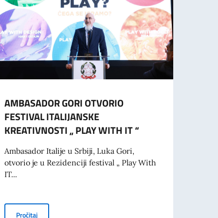
AMBASADOR GORI OTVORIO
AMBA
FESTIVAL ITALIJANSKE
GORI
KREATIVNOSTI „ PLAY WITH IT “
NOVE
POSE
Ambasador Italije u Srbiji, Luka Gori,
CEN
otvorio je u Rezidenciji festival „ Play With
PARK
IT...
Ambasa
zajed
AMBASADOR GORI OTVORIO FESTIVAL ITALIJANSKE KREATIVNO
Pročitaj
Aleks