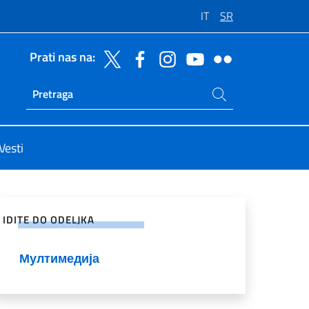
IT
SR
Prati nas na:
Potraži na sajtu
Ricerca sito live
Vesti
enje na društvenim mrežama
IDITE DO ODELJKA
Мултимедија