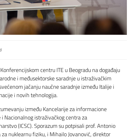
i
e u Konferencijskom centru ITE u Beogradu na događaju
narodne i međusektorske saradnje u istraživačkim
većenom jačanju naučne saradnje između Italije i
acije i novih tehnologija.
umevanju između Kancelarije za informacione
e i Nacionalnog istraživačkog centra za
narstvo (ICSC). Sporazum su potpisali prof. Antonio
za nuklearnu fiziku, i Mihailo Jovanović, direktor