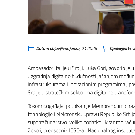
Datum objavljivanja:
мај 21 2026
Tipologija:
Vest
Ambasador Italije u Srbiji, Luka Gori, govorio j
„Izgradnja digitalne budućnosti jačanjem među
infrastrukturama i inovacionim programima“, pos
Srbije u strateškim sektorima digitalne transform
Tokom događaja, potpisan je Memorandum o raz
tehnologije i elektronsku upravu Republike Srbij
superračunarstvo, velike podatke i kvantno raču
Zokoli, predsednik ICSC-a i Nacionalnog instituta 