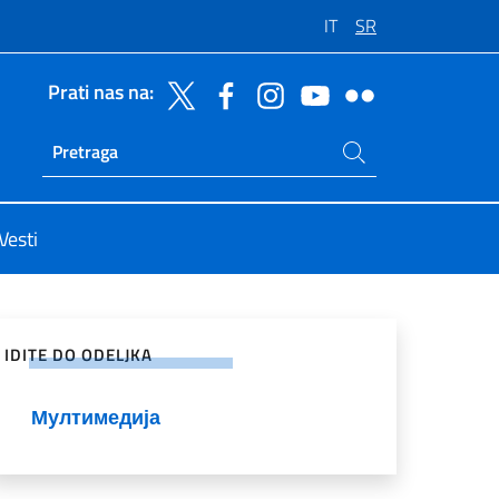
IT
SR
Prati nas na:
Potraži na sajtu
Ricerca sito live
Vesti
enje na društvenim mrežama
IDITE DO ODELJKA
Мултимедија