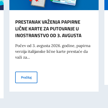
PRESTANAK VAŽENJA PAPIRNE
LIČNE KARTE ZA PUTOVANJE U
INOSTRANSTVO OD 3. AVGUSTA
Počev od 3. avgusta 2026. godine, papirna
verzija italijanske lične karte prestaće da
važi za...
PRESTANAK VAŽENJA PAPIRNE LIČNE KARTE ZA PUT
Pročitaj
FINANSIRANJE PROJEKATA KOJE PROMOVIŠU SUBJEKTI PRIVATNOG SEKTO