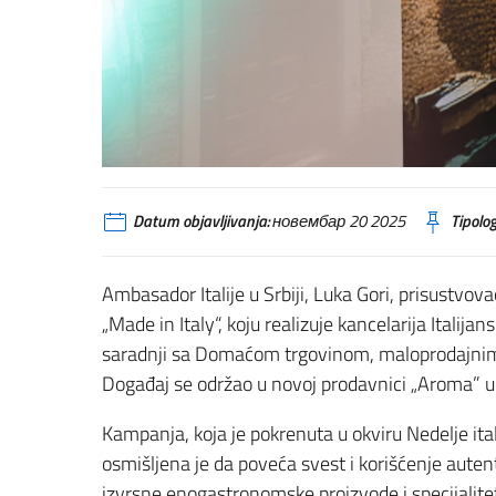
Datum objavljivanja:
новембар 20 2025
Tipolog
Ambasador Italije u Srbiji, Luka Gori, prisustv
„Made in Italy“, koju realizuje kancelarija Italij
saradnji sa Domaćom trgovinom, maloprodajnim
Događaj se održao u novoj prodavnici „Aroma” 
Kampanja, koja je pokrenuta u okviru Nedelje itali
osmišljena je da poveća svest i korišćenje aute
izvrsne enogastronomske proizvode i specijalite