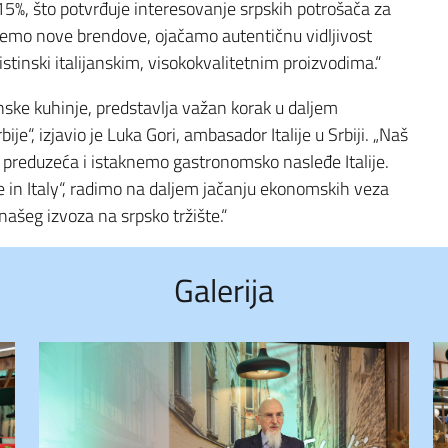
15%, što potvrđuje interesovanje srpskih potrošača za
uvedemo nove brendove, ojačamo autentičnu vidljivost
stinski italijanskim, visokokvalitetnim proizvodima.“
ske kuhinje, predstavlja važan korak u daljem
je“, izjavio je Luka Gori, ambasador Italije u Srbiji. „Naš
a preduzeća i istaknemo gastronomsko nasleđe Italije.
 in Italy“, radimo na daljem jačanju ekonomskih veza
ašeg izvoza na srpsko tržište.“
Galerija