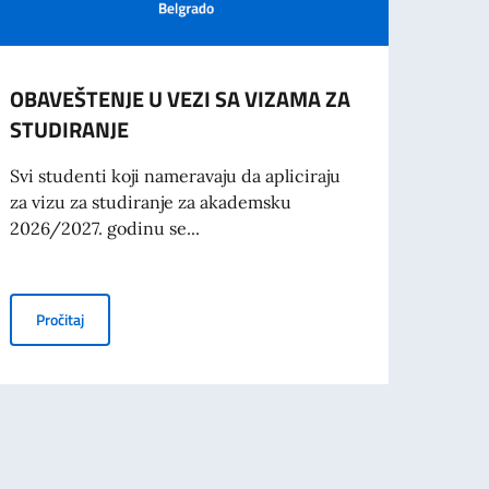
OBAVEŠTENJE U VEZI SA VIZAMA ZA
AMBA
STUDIRANJE
GORI
DRŽA
Svi studenti koji nameravaju da apliciraju
SAM
za vizu za studiranje za akademsku
PAUN
2026/2027. godinu se...
Ambasa
se sa
OBAVEŠTENJE U VEZI SA VIZAMA ZA STUDIRANJE
Pročitaj
samou
OVANJE U INOSTRANSTVO OD 3. AVGUSTA
RA
Pro