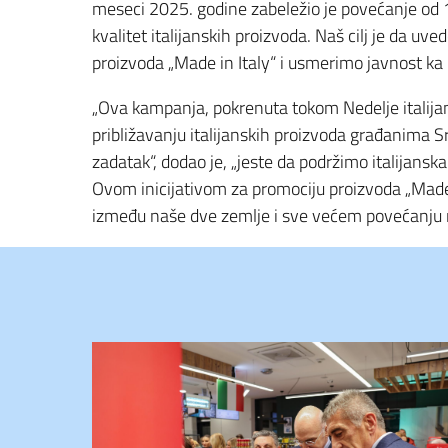
meseci 2025. godine zabeležio je povećanje od 
kvalitet italijanskih proizvoda. Naš cilj je da 
proizvoda „Made in Italy“ i usmerimo javnost ka i
„Ova kampanja, pokrenuta tokom Nedelje italijan
približavanju italijanskih proizvoda građanima Srbi
zadatak“, dodao je, „jeste da podržimo italijansk
Ovom inicijativom za promociju proizvoda „Made
između naše dve zemlje i sve većem povećanju n