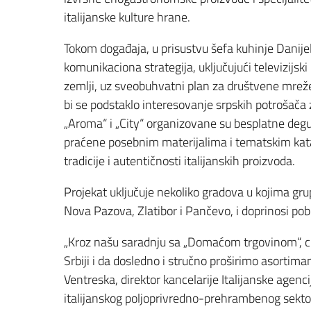
italijanske kulture hrane.
Tokom događaja, u prisustvu šefa kuhinje Danijele
komunikaciona strategija, uključujući televizijsk
zemlji, uz sveobuhvatni plan za društvene mrež
bi se podstaklo interesovanje srpskih potrošača
„Aroma“ i „City“ organizovane su besplatne degus
praćene posebnim materijalima i tematskim katal
tradicije i autentičnosti italijanskih proizvoda.
Projekat uključuje nekoliko gradova u kojima gr
Nova Pazova, Zlatibor i Pančevo, i doprinosi pobol
„Kroz našu saradnju sa „Domaćom trgovinom“, ci
Srbiji i da dosledno i stručno proširimo asortim
Ventreska, direktor kancelarije Italijanske agenc
italijanskog poljoprivredno-prehrambenog sektora 