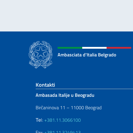
Ambasciata d'Italia Belgrado
Footer section
Kontakti
Ambasada Italije u Beogradu
Birčaninova 11 – 11000 Beograd
Теl:
+381.11.3066100
Fax:
+381.11.3249413