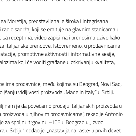
a Moretija, predstavljena je široka i integrisana
i i radio sadržaj koji se emituje na glavnim stanicama u
e sa receptima, video zapisima i prenosima uživo kako
 za italijanske brendove. Istovremeno, u prodavnicama
tacije, promotivne aktivnosti i informativne sesije,
ozima koji će voditi građane u otkrivanju kvaliteta,
upa ima prodavnice, među kojima su Beograd, Novi Sad,
jšanju vidljivosti proizvoda „Made in Italy“ u Srbiji.
lj nam je da povećamo prodaju italijanskih proizvoda u
an proizvoda u njihovim prodavnicama“, rekao je Antonio
ije za spoljnu trgovinu – ICE u Beogradu. „Izvoz
u Srbiju“, dodao je, „nastavlja da raste: u prvih devet