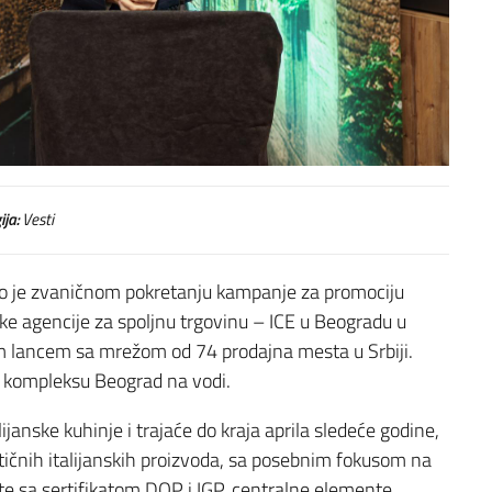
ija:
Vesti
ovao je zvaničnom pokretanju kampanje za promociju
anske agencije za spoljnu trgovinu – ICE u Beogradu u
 lancem sa mrežom od 74 prodajna mesta u Srbiji.
u kompleksu Beograd na vodi.
janske kuhinje i trajaće do kraja aprila sledeće godine,
ntičnih italijanskih proizvoda, sa posebnim fokusom na
te sa sertifikatom DOP i IGP, centralne elemente