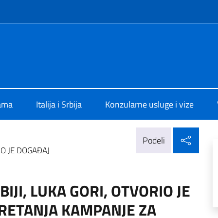
f site
alia a Belgrado
ama
Italija i Srbija
Konzularne usluge i vize
Delj
Podeli
IO JE DOGAĐAJ
IJI, LUKA GORI, OTVORIO JE
RETANJA KAMPANJE ZA