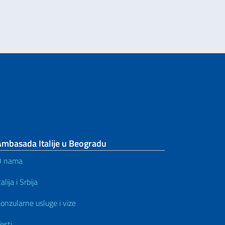
Ambasada Italije u Beogradu
O nama
talija i Srbija
onzularne usluge i vize
esti