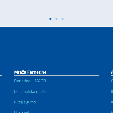
Mreža Farnezine
Farnezina – MAECI
Diplomatska mreža
I
Putuj sigurno
K
Mi u svetu
V