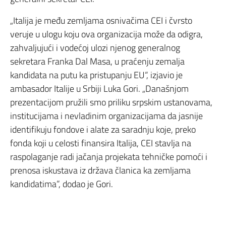
„Italija je među zemljama osnivačima CEI i čvrsto
veruje u ulogu koju ova organizacija može da odigra,
zahvaljujući i vodećoj ulozi njenog generalnog
sekretara Franka Dal Masa, u praćenju zemalja
kandidata na putu ka pristupanju EU“, izjavio je
ambasador Italije u Srbiji Luka Gori. „Današnjom
prezentacijom pružili smo priliku srpskim ustanovama,
institucijama i nevladinim organizacijama da jasnije
identifikuju fondove i alate za saradnju koje, preko
fonda koji u celosti finansira Italija, CEI stavlja na
raspolaganje radi jačanja projekata tehničke pomoći i
prenosa iskustava iz država članica ka zemljama
kandidatima”, dodao je Gori.