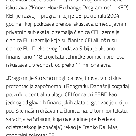
iskustava (“Know-How Exchange Programme” – KEP).
KEP je razvojni program koji je CEI pokrenula 2004.
godine i koji podržava prenos iskustava između javnih i
privatnih subjekata iz zemalja članica CEI i zemalja
članica EU u zemlje koje su članice CEI ali još nisu
članice EU. Preko ovog fonda za Srbiju je ukupno
finansirano 118 projekata tehničke pomoći i prenosa
iskustava u vrednosti od preko 11 miliona evra.
„Drago mi je što smo mogli da ovaj inovativni ciklus
prezentacija započnemo u Beogradu. Današnji događaj
potvrđuje centralnu ulogu CEI fonda pri EBRD kao
jednog od glavnih finansijskih alata organizacije u cilju
podrške našim državama članicama. U tom kontekstu,
saradnja sa Srbijom, koja ove godine predsedava CEI,
od strateškog je značaja“, rekao je Franko Dal Mas,
generalni sekretar CEI.