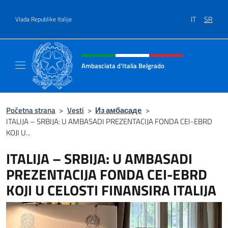
Go to content
IT
SR
Vlada Republike Italije
Header, social and menu of site
Ambasciata d'Italia Belgrado
Il sito ufficiale dell'Ambasciata d'Italia a Be
Početna strana
>
Vesti
>
Из амбасаде
>
ITALIJA – SRBIJA: U AMBASADI PREZENTACIJA FONDA CEI-EBRD
KOJI U...
ITALIJA – SRBIJA: U AMBASADI
PREZENTACIJA FONDA CEI-EBRD
KOJI U CELOSTI FINANSIRA ITALIJA