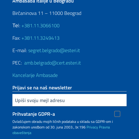
Ambasada Italije u Beogradu
Birčaninova 11 – 11000 Beograd
Теl:
+381.11.3066100
Fax:
+381.11.3249413
E-mail:
segret.belgrado@esteri.it
PEC:
amb.belgrado@cert.esteri.it
Kancelarije Ambasade
Prijavi se na naš newsletter
Upiši vaš imejl
Prihvatanje GDPR-a
Ovlašćujem obradu mojih ličnih podataka u skladu sa GDPR-om i
zakonskom uredbom od 30. juna 2003., br.196
Privacy
Pravna
obaveštenja