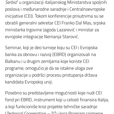
Serbia
“ u organizaciji italijanskog Ministarstva spoljnih
poslova i međunarodne saradnje i Centralnoevropske
inicijative (CEI). Tokom konferencije prisutnima su se
obratili generalni sekretar CEI Franko Dal Mas, srpska
ministarka trgovine Jagoda Lazarević i ministar za
evropske integracije Nemanja Starović.
Seminar, koji je deo turneje koju su CEI i Evropska
banka za obnovu i razvoj (EBRD) organizovali na
Balkanu i u drugim zemljama koje koriste CEI
programe, omogućio je da se istakne uloga ove
organizacije u podršci procesu pristupanja država
kandidata Evropskoj uniji.
Posebno su predstavljene mogućnosti koje nudi CEI
fond pri EBRD, instrument koji u celosti finansira Italija,
a koji funkcioniše kroz projekte tehničke saradnje
(
Technical Cooperation – TC
) i kroz Program razmene