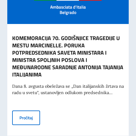
KOMEMORACIJA 70. GODIŠNJICE TRAGEDIJE U
MESTU MARCINELLE. PORUKA
POTPREDSEDNIKA SAVETA MINISTARA I
MINISTRA SPOLJNIH POSLOVA I
MEĐUNARODNE SARADNJE ANTONIJA TAJANIJA
ITALIJANIMA
Dana 8. avgusta obeležava se „Dan italijanskih žrtava na
radu u svetu“, ustanovljen odlukom predsednika...
KOMEMORACIJA 70. GODIŠNJICE TRAGEDIJE U MESTU M
Pročitaj