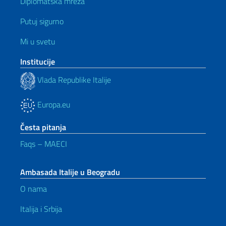
Diplomatska mreža
Putuj sigurno
Mi u svetu
Institucije
Vlada Republike Italije
Europa.eu
Česta pitanja
Faqs – MAECI
Ambasada Italije u Beogradu
O nama
Italija i Srbija