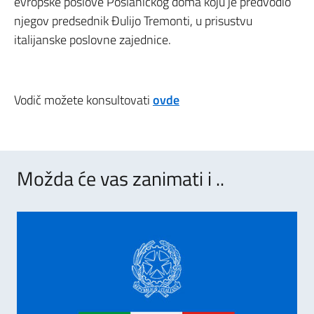
evropske poslove Poslaničkog doma koju je predvodio
njegov predsednik Đulijo Tremonti, u prisustvu
italijanske poslovne zajednice.
Vodič možete konsultovati
ovde
Možda će vas zanimati i ..