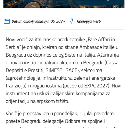
Datum objavljivanja:
јул 05 2024
Tipologija:
Vesti
Novi vodič za italijanske preduzetnike „Fare Affari in
Serbia“ je onlajn, kreiran od strane Ambasade Italije u
Beogradu uz doprinos celog Sistema Italija. Ažuriranja
o novim institucionalnim akterima u Beogradu (Cassa
Depositi e Prestiti, SIMEST i SACE), sektorima
(agrotehnologija, infrastruktura, zelena i energetska
tranzicija) i mogućnostima (počev od EXPO2027). Novi
instrument na usluzi italijanskim kompanijama za
orijentaciju na srpskom tržištu.
Vodič je predstavljen u ponedeljak, 1. jula, povodom
posete Beogradu delegacije Odbora za spoljne i