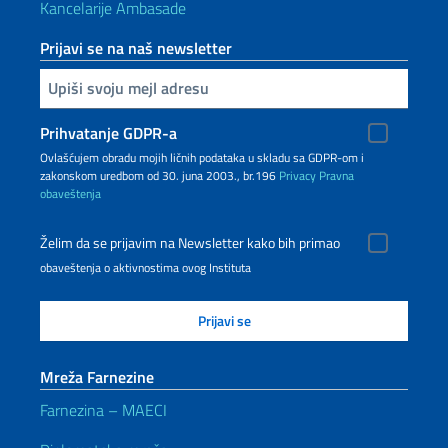
Kancelarije Ambasade
Prijavi se na naš newsletter
Upiši vaš imejl
Prihvatanje GDPR-a
Ovlašćujem obradu mojih ličnih podataka u skladu sa GDPR-om i
zakonskom uredbom od 30. juna 2003., br.196
Privacy
Pravna
obaveštenja
Želim da se prijavim na Newsletter kako bih primao
obaveštenja o aktivnostima ovog Instituta
Mreža Farnezine
Farnezina – MAECI