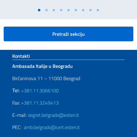
Pretraži sekciju
Footer section
Kontakti
Ambasada Italije u Beogradu
Birčaninova 11 – 11000 Beograd
Теl:
+381.11.3066100
Fax:
+381.11.3249413
E-mail:
segret.belgrado@esteri.it
PEC:
amb.belgrado@cert.esteri.it