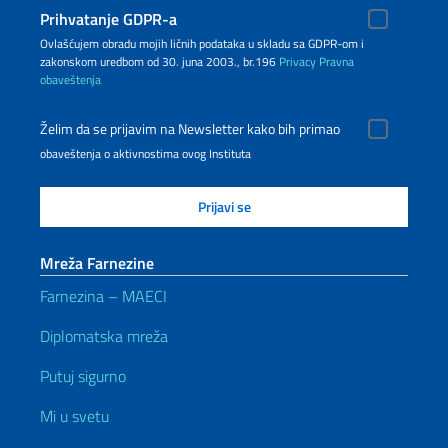
Prihvatanje GDPR-a
Ovlašćujem obradu mojih ličnih podataka u skladu sa GDPR-om i
zakonskom uredbom od 30. juna 2003., br.196
Privacy
Pravna
obaveštenja
Želim da se prijavim na Newsletter kako bih primao
obaveštenja o aktivnostima ovog Instituta
Mreža Farnezine
Farnezina – MAECI
Diplomatska mreža
Putuj sigurno
Mi u svetu