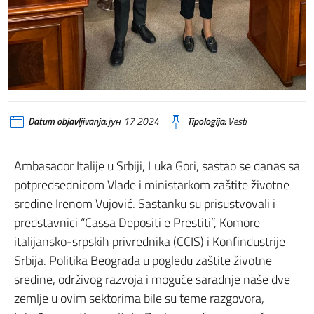
Datum objavljivanja:
јун 17 2024
Tipologija:
Vesti
Ambasador Italije u Srbiji, Luka Gori, sastao se danas sa
potpredsednicom Vlade i ministarkom zaštite životne
sredine Irenom Vujović. Sastanku su prisustvovali i
predstavnici “Cassa Depositi e Prestiti”, Komore
italijansko-srpskih privrednika (CCIS) i Konfindustrije
Srbija. Politika Beograda u pogledu zaštite životne
sredine, održivog razvoja i moguće saradnje naše dve
zemlje u ovim sektorima bile su teme razgovora,