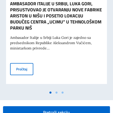
AMBASADOR ITALIJE U SRBIJI, LUKA GORI,
PRISUSTVOVAO JE OTVARANJU NOVE FABRIKE
ARISTON U NIŠU I POSETIO LOKACIJU
BUDUĆEG CENTRA „UCIMU” U TEHNOLOŠKOM
PARKU NIŠ
Ambasador Italije u Srbiji Luka Gori je zajedno sa
predsednikom Republike Aleksandrom Vučićem,
ministarkom privrede...
AMBASADOR ITALIJE U SRBIJI, LUKA GORI, PRISUSTVO
Pročitaj
Pretraži sekciju