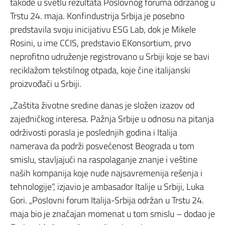
takođe u svetlu rezultata Poslovnog foruma održanog u
Trstu 24. maja. Konfindustrija Srbija je posebno
predstavila svoju inicijativu ESG Lab, dok je Mikele
Rosini, u ime CCIS, predstavio EKonsortium, prvo
neprofitno udruženje registrovano u Srbiji koje se bavi
reciklažom tekstilnog otpada, koje čine italijanski
proizvođači u Srbiji.
„Zaštita životne sredine danas je složen izazov od
zajedničkog interesa. Pažnja Srbije u odnosu na pitanja
održivosti porasla je poslednjih godina i Italija
namerava da podrži posvećenost Beograda u tom
smislu, stavljajući na raspolaganje znanje i veštine
naših kompanija koje nude najsavremenija rešenja i
tehnologije“, izjavio je ambasador Italije u Srbiji, Luka
Gori. „Poslovni forum Italija-Srbija održan u Trstu 24.
maja bio je značajan momenat u tom smislu – dodao je