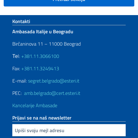
Footer section
Kontakti
Ambasada Italije u Beogradu
Birčaninova 11 – 11000 Beograd
Теl:
+381.11.3066100
Fax:
+381.11.3249413
E-mail:
segret.belgrado@esteri.it
PEC:
amb.belgrado@cert.esteri.it
Kancelarije Ambasade
Prijavi se na naš newsletter
Upiši vaš imejl