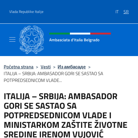
Go to content
IT
SR
Vlada Republike Italije
Header, social and menu of site
Ambasciata d'Italia Belgrado
Il sito ufficiale dell'Ambasciata d'Italia a Be
Početna strana
>
Vesti
>
Из амбасаде
>
ITALIJA – SRBIJA: AMBASADOR GORI SE SASTAO SA
POTPREDSEDNICOM VLADE...
ITALIJA – SRBIJA: AMBASADOR
GORI SE SASTAO SA
POTPREDSEDNICOM VLADE I
MINISTARKOM ZAŠTITE ŽIVOTNE
SREDINE IRENOM VUJOVIĆ