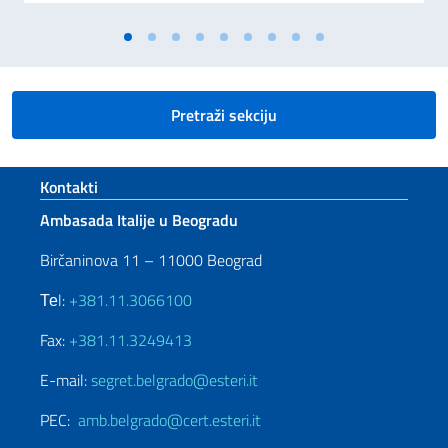
Pretraži sekciju
Footer section
Kontakti
Ambasada Italije u Beogradu
Birčaninova 11 – 11000 Beograd
Теl:
+381.11.3066100
Fax:
+381.11.3249413
E-mail:
segret.belgrado@esteri.it
PEC:
amb.belgrado@cert.esteri.it