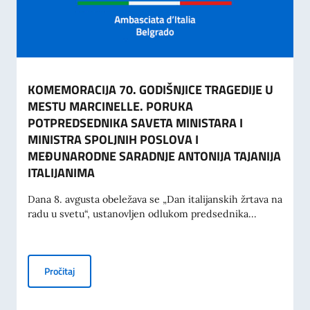
KOMEMORACIJA 70. GODIŠNJICE TRAGEDIJE U
MESTU MARCINELLE. PORUKA
POTPREDSEDNIKA SAVETA MINISTARA I
MINISTRA SPOLJNIH POSLOVA I
MEĐUNARODNE SARADNJE ANTONIJA TAJANIJA
ITALIJANIMA
Dana 8. avgusta obeležava se „Dan italijanskih žrtava na
radu u svetu“, ustanovljen odlukom predsednika...
KOMEMORACIJA 70. GODIŠNJICE TRAGEDIJE U MESTU M
Pročitaj