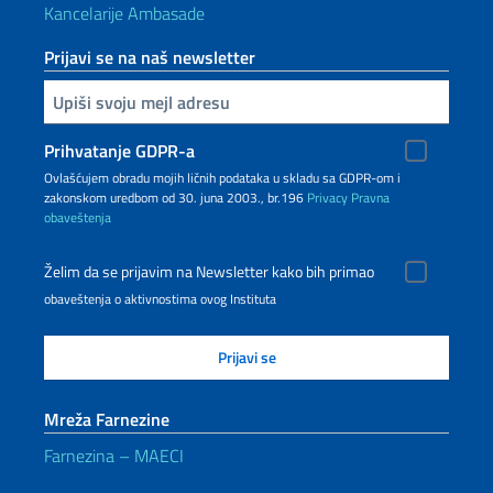
Kancelarije Ambasade
Prijavi se na naš newsletter
Upiši vaš imejl
Prihvatanje GDPR-a
Ovlašćujem obradu mojih ličnih podataka u skladu sa GDPR-om i
zakonskom uredbom od 30. juna 2003., br.196
Privacy
Pravna
obaveštenja
Želim da se prijavim na Newsletter kako bih primao
obaveštenja o aktivnostima ovog Instituta
Mreža Farnezine
Farnezina – MAECI