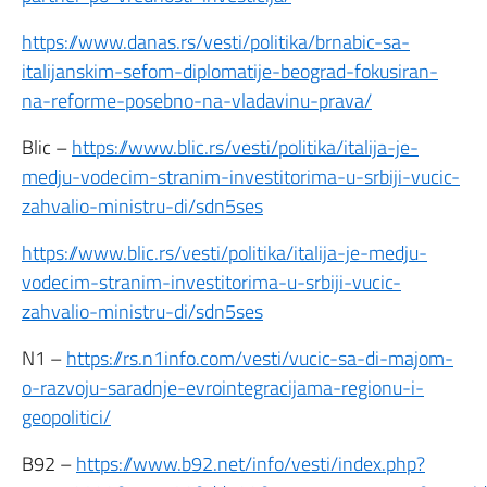
https://www.danas.rs/vesti/politika/brnabic-sa-
italijanskim-sefom-diplomatije-beograd-fokusiran-
na-reforme-posebno-na-vladavinu-prava/
Blic –
https://www.blic.rs/vesti/politika/italija-je-
medju-vodecim-stranim-investitorima-u-srbiji-vucic-
zahvalio-ministru-di/sdn5ses
https://www.blic.rs/vesti/politika/italija-je-medju-
vodecim-stranim-investitorima-u-srbiji-vucic-
zahvalio-ministru-di/sdn5ses
N1 –
https://rs.n1info.com/vesti/vucic-sa-di-majom-
o-razvoju-saradnje-evrointegracijama-regionu-i-
geopolitici/
B92 –
https://www.b92.net/info/vesti/index.php?