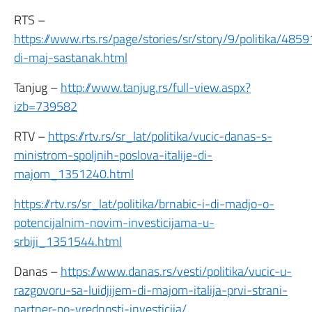
RTS –
https://www.rts.rs/page/stories/sr/story/9/politika/485
di-maj-sastanak.html
Tanjug –
http://www.tanjug.rs/full-view.aspx?
izb=739582
RTV –
https://rtv.rs/sr_lat/politika/vucic-danas-s-
ministrom-spoljnih-poslova-italije-di-
majom_1351240.html
https://rtv.rs/sr_lat/politika/brnabic-i-di-madjo-o-
potencijalnim-novim-investicijama-u-
srbiji_1351544.html
Danas –
https://www.danas.rs/vesti/politika/vucic-u-
razgovoru-sa-luidjijem-di-majom-italija-prvi-strani-
partner-po-vrednosti-investicija/