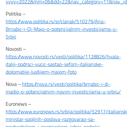
yyyy=2022&mm=06&dd=22&nav_category=11&nav_i
Politika –
https://www.politika.rs/sr/clanak/510279/Ana-
Brnabic-i-Di-Majo-o-potencijalnim-investicijama-u-
Srbiji
Novosti –
https://www.novosti.rs/vesti/politika/1128826/hvala-
italiji-podrsci-vucic-sastao-sefom-italijanske-
diplomatije-luidjijem-majom-foto
Nova –
https://nova.rs/vesti/politika/brnabic-i-di-
madjo-o-potencijalnim-novim-investicijama-u-srbiju/
Euronews –
https://www.euronews.rs/srbija/politika/52917/italijansk
ministar-spoljnih-poslova-razgovarao-sa-
predsednikom-i-premijerkom-srbije-podrska-