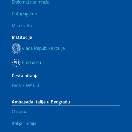
Diplomatska mreža
Putuj sigurno
Mi u svetu
Institucije
Vlada Republike Italije
Europa.eu
Česta pitanja
Faqs – MAECI
Ambasada Italije u Beogradu
O nama
Italija i Srbija