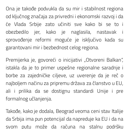
Ona je takođe podvukla da su mir i stabilnost regiona
od ključnog značaja za privredni i ekonomski razvoj i da
će Vlada Srbije zato učiniti sve kako bi se to i
obezbedilo jer, kako je naglasila, nastavak i
sprovođenje reformi moguće je isključivo kada su
garantovani mir i bezbednost celog regiona.
Premijerka je, govoreći o inicijativi „Otvoreni Balkan“,
istakla da je to primer uspešne regionalne saradnje i
borbe za zajedničke ciljeve, uz uverenje da je reč o
najboljem načinu za pripremu država za članstvo u EU,
ali i prilika da se dostignu standardi Unije i pre
formalnog učlanjenja.
Takođe, kako je dodala, Beograd veoma ceni stav Italije
da Srbija ima pun potencijal da napreduje ka EU i da na
svom putu može da računa na stalnu podršku