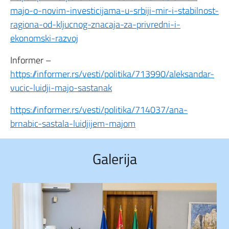
majo-o-novim-investicijama-u-srbiji-mir-i-stabilnost-
ragiona-od-kljucnog-znacaja-za-privredni-i-
ekonomski-razvoj
Informer –
https://informer.rs/vesti/politika/713990/aleksandar-
vucic-luidji-majo-sastanak
https://informer.rs/vesti/politika/714037/ana-
brnabic-sastala-luidjijem-majom
Galerija