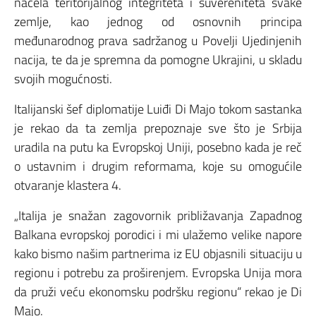
načela teritorijalnog integriteta i suvereniteta svake
zemlje, kao jednog od osnovnih principa
međunarodnog prava sadržanog u Povelji Ujedinjenih
nacija, te da je spremna da pomogne Ukrajini, u skladu
svojih mogućnosti.
Italijanski šef diplomatije Luiđi Di Majo tokom sastanka
je rekao da ta zemlja prepoznaje sve što je Srbija
uradila na putu ka Evropskoj Uniji, posebno kada je reč
o ustavnim i drugim reformama, koje su omogućile
otvaranje klastera 4.
„Italija je snažan zagovornik približavanja Zapadnog
Balkana evropskoj porodici i mi ulažemo velike napore
kako bismo našim partnerima iz EU objasnili situaciju u
regionu i potrebu za proširenjem. Evropska Unija mora
da pruži veću ekonomsku podršku regionu“ rekao je Di
Majo.