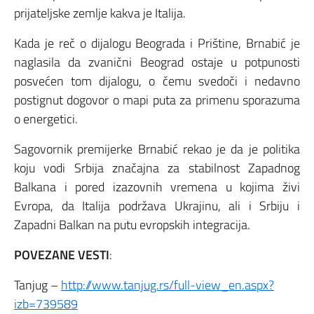
prijateljske zemlje kakva je Italija.
Kada je reč o dijalogu Beograda i Prištine, Brnabić je
naglasila da zvanični Beograd ostaje u potpunosti
posvećen tom dijalogu, o čemu svedoči i nedavno
postignut dogovor o mapi puta za primenu sporazuma
o energetici.
Sagovornik premijerke Brnabić rekao je da je politika
koju vodi Srbija značajna za stabilnost Zapadnog
Balkana i pored izazovnih vremena u kojima živi
Evropa, da Italija podržava Ukrajinu, ali i Srbiju i
Zapadni Balkan na putu evropskih integracija.
POVEZANE VESTI
:
Tanjug –
http://www.tanjug.rs/full-view_en.aspx?
izb=739589