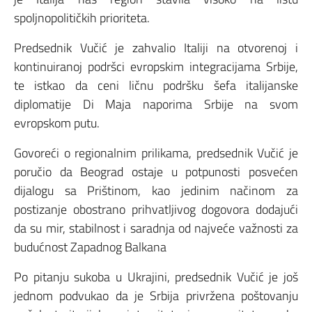
spoljnopolitičkih prioriteta.
Predsednik Vučić je zahvalio Italiji na otvorenoj i
kontinuiranoj podršci evropskim integracijama Srbije,
te istkao da ceni ličnu podršku šefa italijanske
diplomatije Di Maja naporima Srbije na svom
evropskom putu.
Govoreći o regionalnim prilikama, predsednik Vučić je
poručio da Beograd ostaje u potpunosti posvećen
dijalogu sa Prištinom, kao jedinim načinom za
postizanje obostrano prihvatljivog dogovora dodajući
da su mir, stabilnost i saradnja od najveće važnosti za
budućnost Zapadnog Balkana
Po pitanju sukoba u Ukrajini, predsednik Vučić je još
jednom podvukao da je Srbija privržena poštovanju