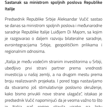
Sastanak sa ministrom spoljnih poslova Republike
Italije
Predsednik Republike Srbije Aleksandar Vučić sastao
se danas sa ministrom spoljnih poslova i međunarodne
saradnje Republike Italije Luiđijem Di Majom, sa kojim
je razgovarao o daljem razvoju bilateralne saradnje,
evrointegracijama Srbije, geopolitičkim prilikama i
regionalnim odnosima.
„Italija je među vodećim stranim investitorima u Srbiji,
ubedljivo prvi strani partner prema vrednosti
investicija u našoj zemlji, a na drugom mestu prema
broju realizovanih projekata. I pored toga nastavljamo
da stvaramo još stimulativnije poslovno okruženje,
kako bismo privukli nove strane ulagače“, istakao je
predsednik Vučić napominjući da je veoma važno to što
je Italija naš region stavila visoko na listu