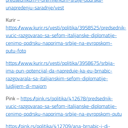
unapredenju-saradnje/vest
Kurir –
https://www.kurir.rs/vesti/politika/3958525/predsednik-
vucic-razgovarao-sa-sefom-italijanske-diplomatije-
cenimo-podrsku-naporima-srbije-na-evropskom-
putu-foto
https://www.kurir.rs/vesti/politika/3958675/srbija-
ima-pun-potencijal-da-napreduje-ka-eu-brnabic-
razgovarala-sa-italijanskim-sefom-diplomatije-
luidjijem-di-majom
Pink –
https://pink.rs/politika/412678/predsednik-
vucic-razgovarao-sa-sefom-italijanske-diplomatije-
cenimo-podrsku-naporima-srbije-na-evropskom-putu
https://pink.rs/politika/412709/ana-brnabic-i-di-