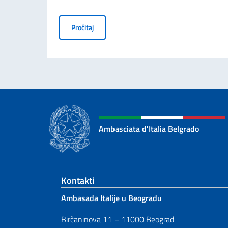
KOMEMORACIJA 70. GODIŠNJICE TRAGEDIJ
Pročitaj
Ambasciata d'Italia Belgrado
Footer section
Kontakti
Ambasada Italije u Beogradu
Birčaninova 11 – 11000 Beograd