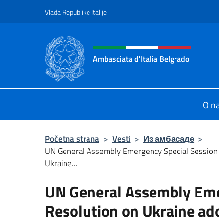
Go to content
Vlada Republike Italije
Header, social and menu o
Ambasciata d'Italia Belgrado
Il sito ufficiale dell'Ambasciata d'It
O n
Početna strana
>
Vesti
>
Из амбасаде
>
UN General Assembly Emergency Special Session 
Ukraine...
UN General Assembly Eme
Resolution on Ukraine ad