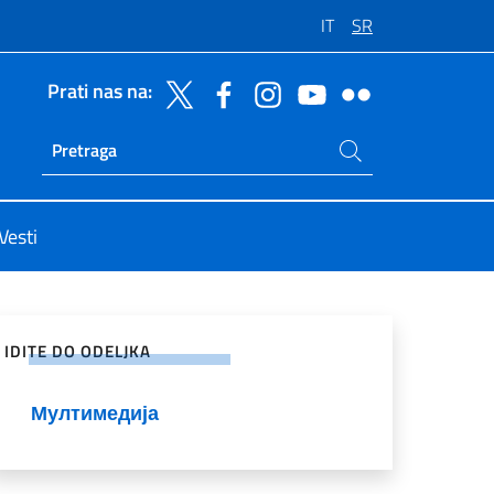
IT
SR
Prati nas na:
Potraži na sajtu
Ricerca sito live
Vesti
enje na društvenim mrežama
IDITE DO ODELJKA
Мултимедија