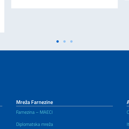
E U MESTU MARCINELLE. PORUKA POTPREDSEDNIKA SAVETA MINISTARA I 
Mreža Farnezine
Farnezina – MAECI
Diplomatska mreža
I