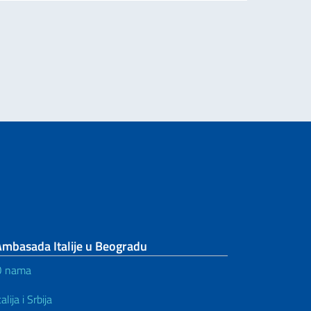
MINISTRA SPOLJNIH POSLOVA I MEĐUNARODNE SARADNJE ANTONIJA TAJA
Ambasada Italije u Beogradu
O nama
talija i Srbija