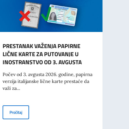
PRESTANAK VAŽENJA PAPIRNE
OBAV
LIČNE KARTE ZA PUTOVANJE U
STUD
INOSTRANSTVO OD 3. AVGUSTA
Svi st
za vi
Počev od 3. avgusta 2026. godine, papirna
2026/
verzija italijanske lične karte prestaće da
važi za...
Pro
PRESTANAK VAŽENJA PAPIRNE LIČNE KARTE ZA PUTOVANJE 
Pročitaj
ANJE PROJEKATA KOJE PROMOVIŠU SUBJEKTI PRIVATNOG SEKTORA