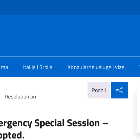
f site
alia a Belgrado
ama
Italija i Srbija
Konzularne usluge i vize
Delj
Podeli
– Resolution on
rgency Special Session –
opted.