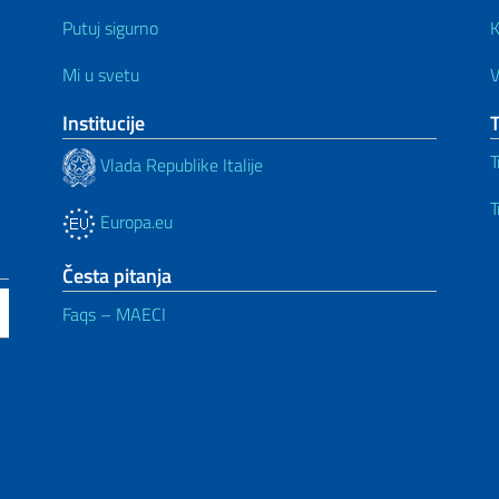
Putuj sigurno
K
Mi u svetu
V
Institucije
T
Vlada Republike Italije
T
Europa.eu
Česta pitanja
Faqs – MAECI