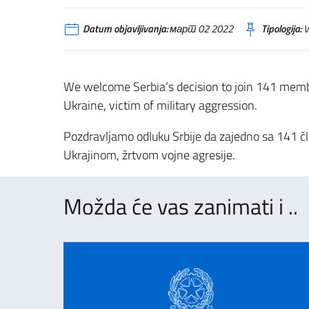
Datum objavljivanja:
март 02 2022
Tipologija:
V
We welcome Serbia’s decision to join 141 member
Ukraine, victim of military aggression.
Pozdravljamo odluku Srbije da zajedno sa 141 čl
Ukrajinom, žrtvom vojne agresije.
Možda će vas zanimati i ..