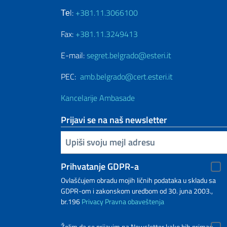
Теl:
+381.11.3066100
Fax:
+381.11.3249413
E-mail:
segret.belgrado@esteri.it
PEC:
amb.belgrado@cert.esteri.it
Kancelarije Ambasade
Prijavi se na naš newsletter
Upiši vaš imejl
Prihvatanje GDPR-a
Ovlašćujem obradu mojih ličnih podataka u skladu sa
GDPR-om i zakonskom uredbom od 30. juna 2003.,
br.196
Privacy
Pravna obaveštenja
Želim da se prijavim na Newsletter kako bih primao