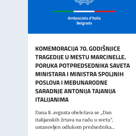
KOMEMORACIJA 70. GODIŠNJICE
TRAGEDIJE U MESTU MARCINELLE.
PORUKA POTPREDSEDNIKA SAVETA
MINISTARA I MINISTRA SPOLJNIH
POSLOVA I MEĐUNARODNE
SARADNJE ANTONIJA TAJANIJA
ITALIJANIMA
Dana 8. avgusta obeležava se „Dan
italijanskih žrtava na radu u svetu“,
ustanovljen odlukom predsednika...