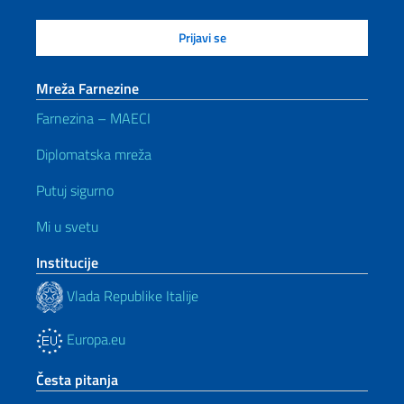
Mreža Farnezine
Farnezina – MAECI
Diplomatska mreža
Putuj sigurno
Mi u svetu
Institucije
Vlada Republike Italije
Europa.eu
Česta pitanja