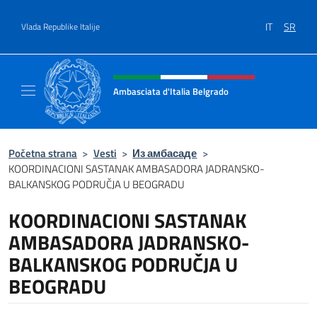
Go to content
IT
SR
Vlada Republike Italije
Header, social and menu of site
Ambasciata d'Italia Belgrado
Il sito ufficiale dell'Ambasciata d'Italia a Be
Početna strana
>
Vesti
>
Из амбасаде
>
KOORDINACIONI SASTANAK AMBASADORA JADRANSKO-
BALKANSKOG PODRUČJA U BEOGRADU
KOORDINACIONI SASTANAK
AMBASADORA JADRANSKO-
BALKANSKOG PODRUČJA U
BEOGRADU