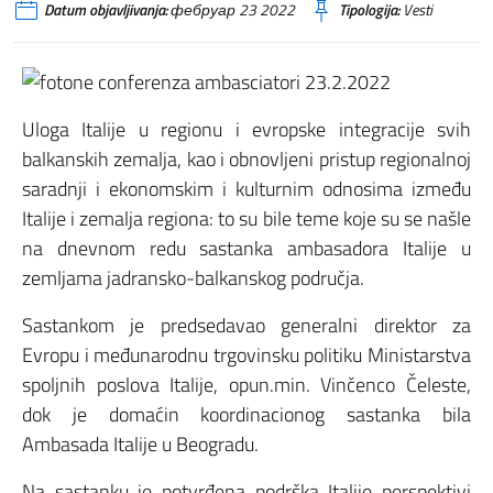
Datum objavljivanja:
фебруар 23 2022
Tipologija:
Vesti
Uloga Italije u regionu i evropske integracije svih
balkanskih zemalja, kao i obnovljeni pristup regionalnoj
saradnji i ekonomskim i kulturnim odnosima između
Italije i zemalja regiona: to su bile teme koje su se našle
na dnevnom redu sastanka ambasadora Italije u
zemljama jadransko-balkanskog područja.
Sastankom je predsedavao generalni direktor za
Evropu i međunarodnu trgovinsku politiku Ministarstva
spoljnih poslova Italije, opun.min. Vinčenco Čeleste,
dok je domaćin koordinacionog sastanka bila
Ambasada Italije u Beogradu.
Na sastanku je potvrđena podrška Italije perspektivi