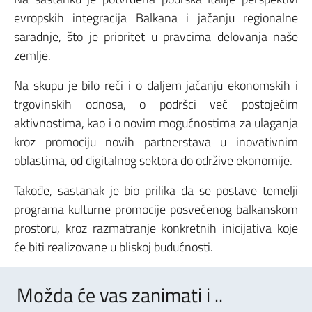
evropskih integracija Balkana i jačanju regionalne
saradnje, što je prioritet u pravcima delovanja naše
zemlje.
Na skupu je bilo reči i o daljem jačanju ekonomskih i
trgovinskih odnosa, o podršci već postojećim
aktivnostima, kao i o novim mogućnostima za ulaganja
kroz promociju novih partnerstava u inovativnim
oblastima, od digitalnog sektora do održive ekonomije.
Takođe, sastanak je bio prilika da se postave temelji
programa kulturne promocije posvećenog balkanskom
prostoru, kroz razmatranje konkretnih inicijativa koje
će biti realizovane u bliskoj budućnosti.
Možda će vas zanimati i ..