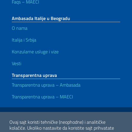
Faqs – MAECI
Ambasada Italije u Beogradu
O nama
Italija i Srbija
Konzularne usluge i vize
Vesti
Transparentna uprava
Transparentna uprava – Ambasada
Transparentna uprava – MAECI
Korisni linkovi
Note legali
Privacy e cookie policy
Dichiarazione di accessibilità
Ovaj sajt koristi tehničke (neophodne) i analitičke
kolačiće.
Ukoliko nastavite da koristite sajt prihvatate