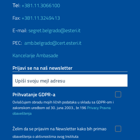
Теl:
+381.11.3066100
Fax:
+381.11.3249413
E-mail:
segret.belgrado@esteri.it
PEC:
amb.belgrado@cert.esteri.it
Kancelarije Ambasade
Prijavi se na naš newsletter
Upiši vaš imejl
Prihvatanje GDPR-a
Ovlašćujem obradu mojih ličnih podataka u skladu sa GDPR-om i
zakonskom uredbom od 30. juna 2003., br.196
Privacy
Pravna
obaveštenja
Želim da se prijavim na Newsletter kako bih primao
obaveštenja o aktivnostima ovog Instituta