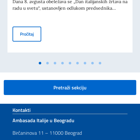
Dana 8. avgusta obeležava se „Dan italijanskih žrtava na
radu u svetu“, ustanovljen odlukom predsednika...
KOMEMORACIJA 70. GODIŠNJICE TRAGEDIJE U MESTU M
Pročitaj
Pretraži sekciju
Footer section
Kontakti
Ambasada Italije u Beogradu
Birčaninova 11 – 11000 Beograd