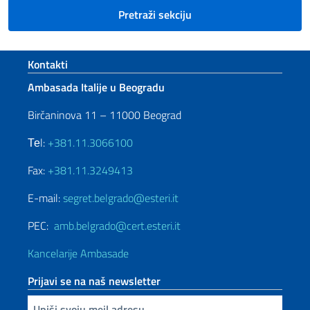
Pretraži sekciju
Footer section
Kontakti
Ambasada Italije u Beogradu
Birčaninova 11 – 11000 Beograd
Теl:
+381.11.3066100
Fax:
+381.11.3249413
E-mail:
segret.belgrado@esteri.it
PEC:
amb.belgrado@cert.esteri.it
Kancelarije Ambasade
Prijavi se na naš newsletter
Upiši vaš imejl