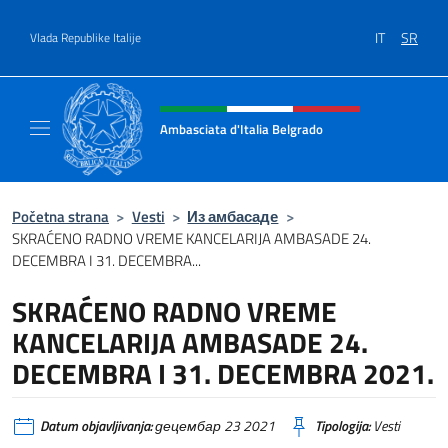
Go to content
IT
SR
Vlada Republike Italije
Header, social and menu of site
Ambasciata d'Italia Belgrado
Il sito ufficiale dell'Ambasciata d'Italia a Be
Početna strana
>
Vesti
>
Из амбасаде
>
SKRAĆENO RADNO VREME KANCELARIJA AMBASADE 24.
DECEMBRA I 31. DECEMBRA...
SKRAĆENO RADNO VREME
KANCELARIJA AMBASADE 24.
DECEMBRA I 31. DECEMBRA 2021.
Datum objavljivanja:
децембар 23 2021
Tipologija:
Vesti