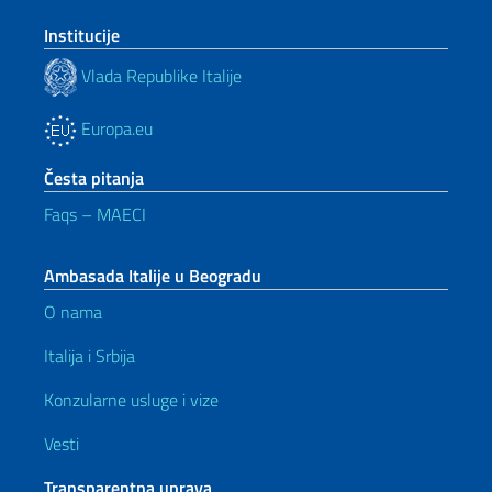
Institucije
Vlada Republike Italije
Europa.eu
Česta pitanja
Faqs – MAECI
Ambasada Italije u Beogradu
O nama
Italija i Srbija
Konzularne usluge i vize
Vesti
Transparentna uprava