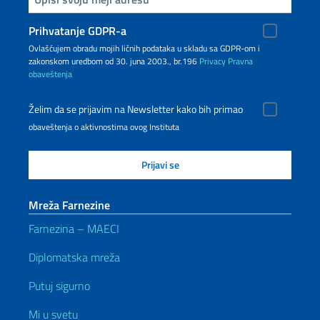
Prihvatanje GDPR-a
Ovlašćujem obradu mojih ličnih podataka u skladu sa GDPR-om i
zakonskom uredbom od 30. juna 2003., br.196
Privacy
Pravna
obaveštenja
Želim da se prijavim na Newsletter kako bih primao
obaveštenja o aktivnostima ovog Instituta
Mreža Farnezine
Farnezina – MAECI
Diplomatska mreža
Putuj sigurno
Mi u svetu