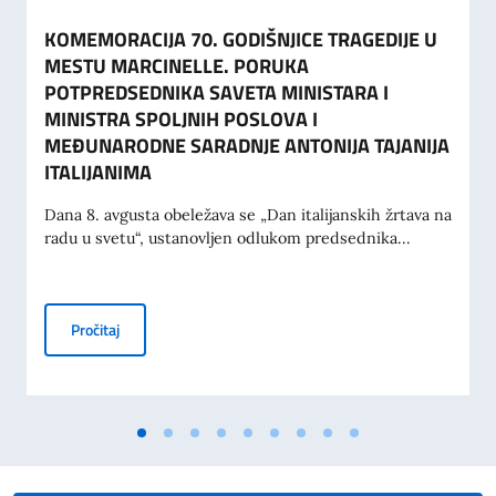
KOMEMORACIJA 70. GODIŠNJICE TRAGEDIJE U
MESTU MARCINELLE. PORUKA
POTPREDSEDNIKA SAVETA MINISTARA I
MINISTRA SPOLJNIH POSLOVA I
MEĐUNARODNE SARADNJE ANTONIJA TAJANIJA
ITALIJANIMA
Dana 8. avgusta obeležava se „Dan italijanskih žrtava na
radu u svetu“, ustanovljen odlukom predsednika...
KOMEMORACIJA 70. GODIŠNJICE TRAGEDIJE U MESTU M
Pročitaj