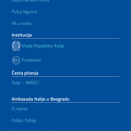
Putuj sigurno
Mi u svetu
Institucije
Vlada Republike Italije
Europa.eu
Česta pitanja
Faqs – MAECI
Ambasada Italije u Beogradu
O nama
Italija i Srbija