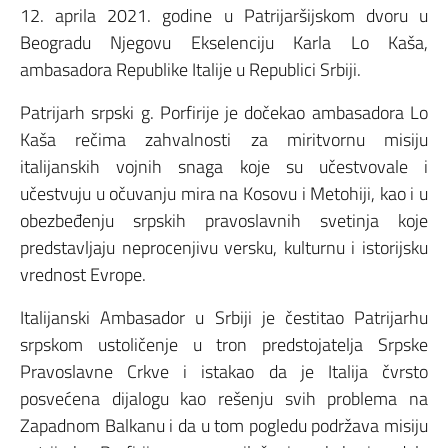
12. aprila 2021. godine u Patrijaršijskom dvoru u
Beogradu Njegovu Ekselenciju Karla Lo Kaša,
ambasadora Republike Italije u Republici Srbiji.
Patrijarh srpski g. Porfirije je dočekao ambasadora Lo
Kaša rečima zahvalnosti za miritvornu misiju
italijanskih vojnih snaga koje su učestvovale i
učestvuju u očuvanju mira na Kosovu i Metohiji, kao i u
obezbeđenju srpskih pravoslavnih svetinja koje
predstavljaju neprocenjivu versku, kulturnu i istorijsku
vrednost Evrope.
Italijanski Ambasador u Srbiji je čestitao Patrijarhu
srpskom ustoličenje u tron predstojatelja Srpske
Pravoslavne Crkve i istakao da je Italija čvrsto
posvećena dijalogu kao rešenju svih problema na
Zapadnom Balkanu i da u tom pogledu podržava misiju