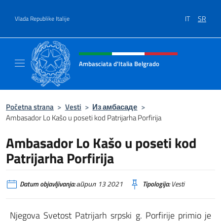
Go to content
IT
SR
Vlada Republike Italije
Header, social and menu of site
Ambasciata d'Italia Belgrado
Il sito ufficiale dell'Ambasciata d'Italia a Be
Početna strana
>
Vesti
>
Из амбасаде
>
Ambasador Lo Kašo u poseti kod Patrijarha Porfirija
Ambasador Lo Kašo u poseti kod
Patrijarha Porfirija
Datum objavljivanja:
април 13 2021
Tipologija:
Vesti
Njegova Svetost Patrijarh srpski g. Porfirije primio je