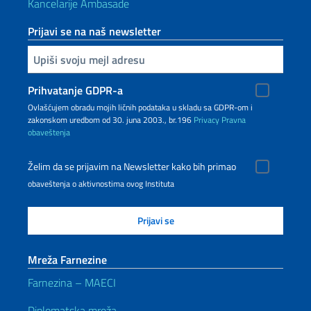
Kancelarije Ambasade
Prijavi se na naš newsletter
Upiši vaš imejl
Prihvatanje GDPR-a
Ovlašćujem obradu mojih ličnih podataka u skladu sa GDPR-om i
zakonskom uredbom od 30. juna 2003., br.196
Privacy
Pravna
obaveštenja
Želim da se prijavim na Newsletter kako bih primao
obaveštenja o aktivnostima ovog Instituta
Mreža Farnezine
Farnezina – MAECI
Diplomatska mreža