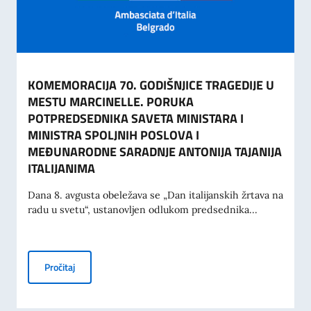
KOMEMORACIJA 70. GODIŠNJICE TRAGEDIJE U
MESTU MARCINELLE. PORUKA
POTPREDSEDNIKA SAVETA MINISTARA I
MINISTRA SPOLJNIH POSLOVA I
MEĐUNARODNE SARADNJE ANTONIJA TAJANIJA
ITALIJANIMA
Dana 8. avgusta obeležava se „Dan italijanskih žrtava na
radu u svetu“, ustanovljen odlukom predsednika...
KOMEMORACIJA 70. GODIŠNJICE TRAGEDIJE U MESTU M
Pročitaj