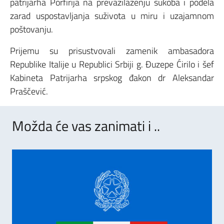
patrijarha Porfirija na prevazilaženju sukoba i podela
zarad uspostavljanja suživota u miru i uzajamnom
poštovanju.
Prijemu su prisustvovali zamenik ambasadora
Republike Italije u Republici Srbiji g. Đuzepe Ćirilo i šef
Kabineta Patrijarha srpskog đakon dr Aleksandar
Praščević.
Možda će vas zanimati i ..