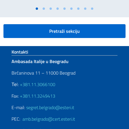
Pretraži sekciju
Footer section
Kontakti
Ambasada Italije u Beogradu
Birčaninova 11 – 11000 Beograd
Теl:
+381.11.3066100
Fax:
+381.11.3249413
E-mail:
segret.belgrado@esteri.it
PEC:
amb.belgrado@cert.esteri.it