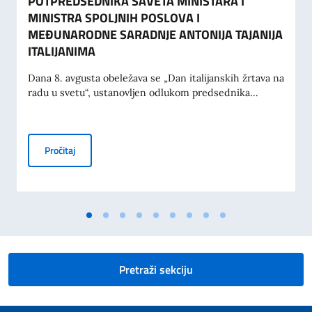
POTPREDSEDNIKA SAVETA MINISTARA I
MINISTRA SPOLJNIH POSLOVA I
MEĐUNARODNE SARADNJE ANTONIJA TAJANIJA
ITALIJANIMA
Dana 8. avgusta obeležava se „Dan italijanskih žrtava na
radu u svetu“, ustanovljen odlukom predsednika...
KOMEMORACIJA 70. GODIŠNJICE TRAGEDIJE U MESTU M
Pročitaj
Pretraži sekciju