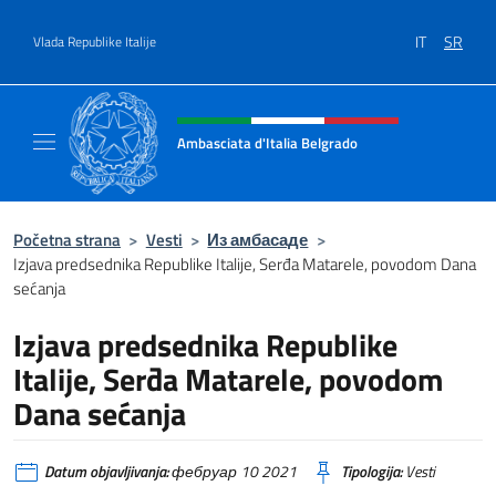
Go to content
IT
SR
Vlada Republike Italije
Header, social and menu of site
Ambasciata d'Italia Belgrado
Il sito ufficiale dell'Ambasciata d'Italia a Be
Početna strana
>
Vesti
>
Из амбасаде
>
Izjava predsednika Republike Italije, Serđa Matarele, povodom Dana
sećanja
Izjava predsednika Republike
Italije, Serđa Matarele, povodom
Dana sećanja
Datum objavljivanja:
фебруар 10 2021
Tipologija:
Vesti