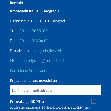
Footer section
Kontakti
Ambasada Italije u Beogradu
Birčaninova 11 – 11000 Beograd
Теl:
+381.11.3066100
Fax:
+381.11.3249413
E-mail:
segret.belgrado@esteri.it
PEC:
amb.belgrado@cert.esteri.it
Kancelarije Ambasade
Prijavi se na naš newsletter
Upiši vaš imejl
Prihvatanje GDPR-a
Ovlašćujem obradu mojih ličnih podataka u skladu sa GDPR-om i