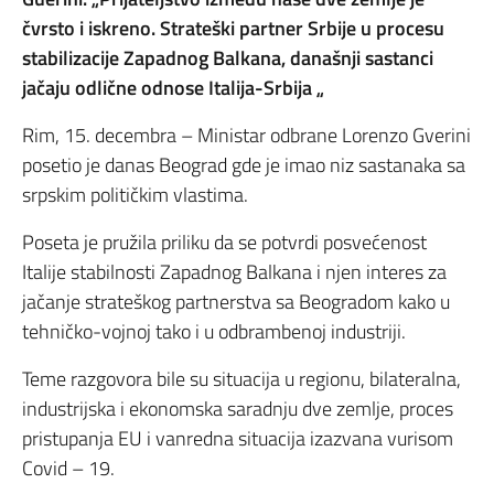
čvrsto i iskreno. Strateški partner Srbije u procesu
stabilizacije Zapadnog Balkana, današnji sastanci
jačaju odlične odnose Italija-Srbija „
Rim, 15. decembra – Ministar odbrane Lorenzo Gverini
posetio je danas Beograd gde je imao niz sastanaka sa
srpskim političkim vlastima.
Poseta je pružila priliku da se potvrdi posvećenost
Italije stabilnosti Zapadnog Balkana i njen interes za
jačanje strateškog partnerstva sa Beogradom kako u
tehničko-vojnoj tako i u odbrambenoj industriji.
Teme razgovora bile su situacija u regionu, bilateralna,
industrijska i ekonomska saradnju dve zemlje, proces
pristupanja EU i vanredna situacija izazvana vurisom
Covid – 19.