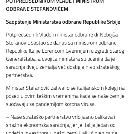
POTPREDSEDNIKOM VLADE I MINISTROM
ODBRANE STEFANOVIĆEM
Saopštenje Ministarstva odbrane Republike Srbije
Potpredsednik Vlade i ministar odbrane dr Nebojša
Stefanović sastao se danas sa ministrom odbrane
Republike Italije Lorencom Gverinijem u zgradi Starog
Generalštaba, a dvojica ministara su ocenila da je
saradnja dveju zemalja već dostigla nivo strateškog
partnerstva.
Ministar Stefanović zahvalio se italijanskom kolegi na
poseti u ovim teškim vremenima kada se naše zemlje
suočavaju sa pandemijom korona virusa.
– Naše strateško partnerstvo vrlo jasno oslikava i
snažna ekonomska saradnja, jer je Italija jedan od
vodećih investitora u našoj zemlji, ali i činjenica da