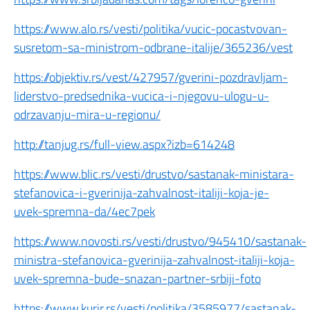
https://www.alo.rs/vesti/politika/vucic-pocastvovan-
susretom-sa-ministrom-odbrane-italije/365236/vest
https://objektiv.rs/vest/427957/gverini-pozdravljam-
liderstvo-predsednika-vucica-i-njegovu-ulogu-u-
odrzavanju-mira-u-regionu/
http://tanjug.rs/full-view.aspx?izb=614248
https://www.blic.rs/vesti/drustvo/sastanak-ministara-
stefanovica-i-gverinija-zahvalnost-italiji-koja-je-
uvek-spremna-da/4ec7pek
https://www.novosti.rs/vesti/drustvo/945410/sastanak-
ministra-stefanovica-gverinija-zahvalnost-italiji-koja-
uvek-spremna-bude-snazan-partner-srbiji-foto
https://www.kurir.rs/vesti/politika/3585977/sastanak-