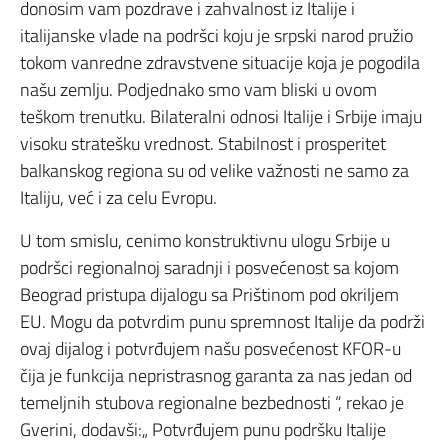
donosim vam pozdrave i zahvalnost iz Italije i
italijanske vlade na podršci koju je srpski narod pružio
tokom vanredne zdravstvene situacije koja je pogodila
našu zemlju. Podjednako smo vam bliski u ovom
teškom trenutku. Bilateralni odnosi Italije i Srbije imaju
visoku stratešku vrednost. Stabilnost i prosperitet
balkanskog regiona su od velike važnosti ne samo za
Italiju, već i za celu Evropu.
U tom smislu, cenimo konstruktivnu ulogu Srbije u
podršci regionalnoj saradnji i posvećenost sa kojom
Beograd pristupa dijalogu sa Prištinom pod okriljem
EU. Mogu da potvrdim punu spremnost Italije da podrži
ovaj dijalog i potvrđujem našu posvećenost KFOR-u
čija je funkcija nepristrasnog garanta za nas jedan od
temeljnih stubova regionalne bezbednosti “, rekao je
Gverini, dodavši:„ Potvrđujem punu podršku Italije