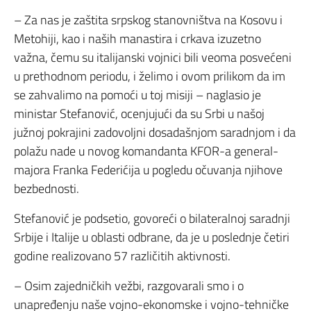
– Za nas je zaštita srpskog stanovništva na Kosovu i
Metohiji, kao i naših manastira i crkava izuzetno
važna, čemu su italijanski vojnici bili veoma posvećeni
u prethodnom periodu, i želimo i ovom prilikom da im
se zahvalimo na pomoći u toj misiji – naglasio je
ministar Stefanović, ocenjujući da su Srbi u našoj
južnoj pokrajini zadovoljni dosadašnjom saradnjom i da
polažu nade u novog komandanta KFOR-a general-
majora Franka Federićija u pogledu očuvanja njihove
bezbednosti.
Stefanović je podsetio, govoreći o bilateralnoj saradnji
Srbije i Italije u oblasti odbrane, da je u poslednje četiri
godine realizovano 57 različitih aktivnosti.
– Osim zajedničkih vežbi, razgovarali smo i o
unapređenju naše vojno-ekonomske i vojno-tehničke