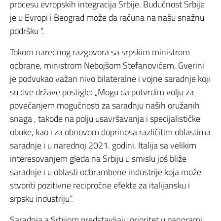
procesu evropskih integracija Srbije. Budućnost Srbije
je u Evropi i Beograd može da računa na našu snažnu
podršku “.
Tokom narednog razgovora sa srpskim ministrom
odbrane, ministrom Nebojšom Stefanovićem, Gverini
je podvukao važan nivo bilateralne i vojne saradnje koji
su dve države postigle: „Mogu da potvrdim volju za
povećanjem mogućnosti za saradnju naših oružanih
snaga , takođe na polju usavršavanja i specijalističke
obuke, kao i za obnovom doprinosa različitim oblastima
saradnje i u narednoj 2021. godini. Italija sa velikim
interesovanjem gleda na Srbiju u smislu još bliže
saradnje i u oblasti odbrambene industrije koja može
stvoriti pozitivne recipročne efekte za italijansku i
srpsku industriju“.
Saradnja a Srbijom predstavljaju prioritet u panorami