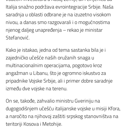
Italija snažno podržava evrointegracije Srbije. Naša
saradnja u oblasti odbrane je na izuzetno visokom
nivou, a danas smo razgovarali i o mogućnostima
njenog daljeg unapređenja – rekao je ministar
Stefanović.
Kako je istakao, jedna od tema sastanka bila je i
zajedničko učešće naših oružanih snaga u
multinacionalnim operacijama, pogotovo kroz
angažman u Libanu, što je ogromno iskustvo za
pripadnike Vojske Srbije, ali i primer dobre saradnje
između dve vojske na terenu.
On se, takođe, zahvalio ministru Gveriniju na
dugogodišnjem učešću italijanske vojske u misiji Kfora,
a naročito na njihovoj zaštiti srpskog stanovništva na
teritoriji Kosova i Metohije.