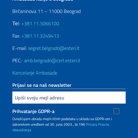
Birčaninova 11 – 11000 Beograd
Теl:
+381.11.3066100
Fax:
+381.11.3249413
E-mail:
segret.belgrado@esteri.it
PEC:
amb.belgrado@cert.esteri.it
Kancelarije Ambasade
Prijavi se na naš newsletter
Upiši vaš imejl
Prihvatanje GDPR-a
Ovlašćujem obradu mojih ličnih podataka u skladu sa GDPR-om i
zakonskom uredbom od 30. juna 2003., br.196
Privacy
Pravna
obaveštenja