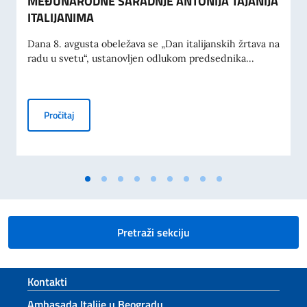
MEĐUNARODNE SARADNJE ANTONIJA TAJANIJA
ITALIJANIMA
Dana 8. avgusta obeležava se „Dan italijanskih žrtava na
radu u svetu“, ustanovljen odlukom predsednika...
KOMEMORACIJA 70. GODIŠNJICE TRAGEDIJE U MESTU M
Pročitaj
Pretraži sekciju
Footer section
Kontakti
Ambasada Italije u Beogradu