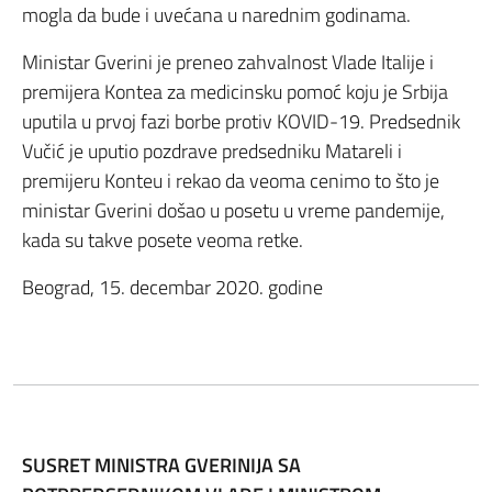
mogla da bude i uvećana u narednim godinama.
Ministar Gverini je preneo zahvalnost Vlade Italije i
premijera Kontea za medicinsku pomoć koju je Srbija
uputila u prvoj fazi borbe protiv KOVID-19. Predsednik
Vučić je uputio pozdrave predsedniku Matareli i
premijeru Konteu i rekao da veoma cenimo to što je
ministar Gverini došao u posetu u vreme pandemije,
kada su takve posete veoma retke.
Beograd, 15. decembar 2020. godine
SUSRET MINISTRA GVERINIJA SA