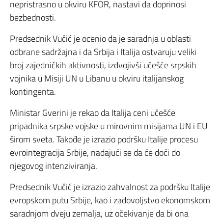
nepristrasno u okviru KFOR, nastavi da doprinosi
bezbednosti.
Predsednik Vučić je ocenio da je saradnja u oblasti
odbrane sadržajna i da Srbija i Italija ostvaruju veliki
broj zajedničkih aktivnosti, izdvojivši učešće srpskih
vojnika u Misiji UN u Libanu u okviru italijanskog
kontingenta.
Ministar Gverini je rekao da Italija ceni učešće
pripadnika srpske vojske u mirovnim misijama UN i EU
širom sveta. Takođe je izrazio podršku Italije procesu
evrointegracija Srbije, nadajući se da će doći do
njegovog intenziviranja.
Predsednik Vučić je izrazio zahvalnost za podršku Italije
evropskom putu Srbije, kao i zadovoljstvo ekonomskom
saradnjom dveju zemalja, uz očekivanje da bi ona