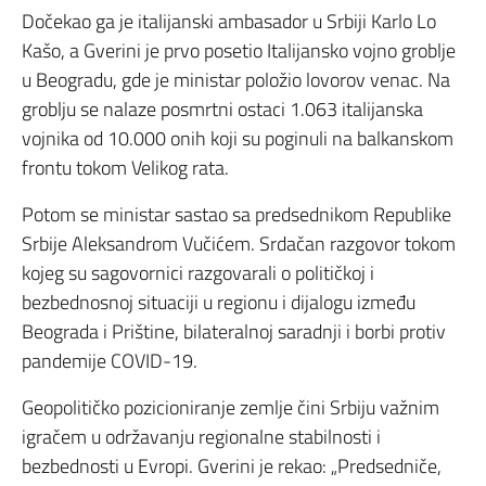
Dočekao ga je italijanski ambasador u Srbiji Karlo Lo
Kašo, a Gverini je prvo posetio Italijansko vojno groblje
u Beogradu, gde je ministar položio lovorov venac. Na
groblju se nalaze posmrtni ostaci 1.063 italijanska
vojnika od 10.000 onih koji su poginuli na balkanskom
frontu tokom Velikog rata.
Potom se ministar sastao sa predsednikom Republike
Srbije Aleksandrom Vučićem. Srdačan razgovor tokom
kojeg su sagovornici razgovarali o političkoj i
bezbednosnoj situaciji u regionu i dijalogu između
Beograda i Prištine, bilateralnoj saradnji i borbi protiv
pandemije COVID-19.
Geopolitičko pozicioniranje zemlje čini Srbiju važnim
igračem u održavanju regionalne stabilnosti i
bezbednosti u Evropi. Gverini je rekao: „Predsedniče,