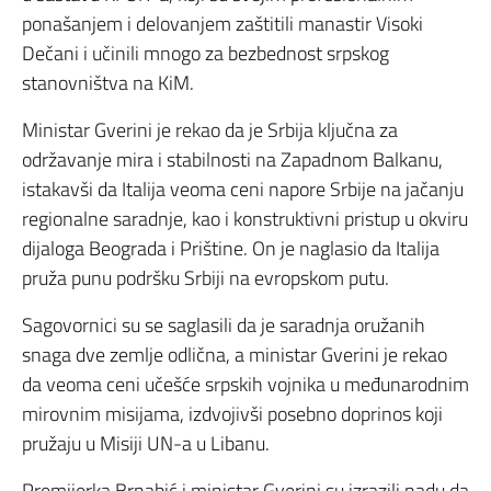
ponašanjem i delovanjem zaštitili manastir Visoki
Dečani i učinili mnogo za bezbednost srpskog
stanovništva na KiM.
Ministar Gverini je rekao da je Srbija ključna za
održavanje mira i stabilnosti na Zapadnom Balkanu,
istakavši da Italija veoma ceni napore Srbije na jačanju
regionalne saradnje, kao i konstruktivni pristup u okviru
dijaloga Beograda i Prištine. On je naglasio da Italija
pruža punu podršku Srbiji na evropskom putu.
Sagovornici su se saglasili da je saradnja oružanih
snaga dve zemlje odlična, a ministar Gverini je rekao
da veoma ceni učešće srpskih vojnika u međunarodnim
mirovnim misijama, izdvojivši posebno doprinos koji
pružaju u Misiji UN-a u Libanu.
Premijerka Brnabić i ministar Gverini su izrazili nadu da