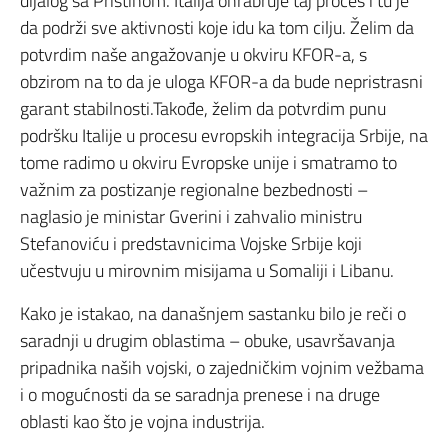
dijalog sa Prištinom. Italija ohrabruje taj proces i tu je
da podrži sve aktivnosti koje idu ka tom cilju. Želim da
potvrdim naše angažovanje u okviru KFOR-a, s
obzirom na to da je uloga KFOR-a da bude nepristrasni
garant stabilnosti.Takođe, želim da potvrdim punu
podršku Italije u procesu evropskih integracija Srbije, na
tome radimo u okviru Evropske unije i smatramo to
važnim za postizanje regionalne bezbednosti –
naglasio je ministar Gverini i zahvalio ministru
Stefanoviću i predstavnicima Vojske Srbije koji
učestvuju u mirovnim misijama u Somaliji i Libanu.
Kako je istakao, na današnjem sastanku bilo je reči o
saradnji u drugim oblastima – obuke, usavršavanja
pripadnika naših vojski, o zajedničkim vojnim vežbama
i o mogućnosti da se saradnja prenese i na druge
oblasti kao što je vojna industrija.