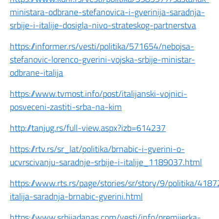
ministara-odbrane-stefanovica-i-gverinija-saradnja-
srbije-i-italije-dosigla-nivo-strateskog-partnerstva
https://informer.rs/vesti/politika/571654/nebojsa-
stefanovic-lorenco-gverini-vojska-srbije-ministar-
odbrane-italija
https://www.tvmost.info/post/italijanski-vojnici-
posveceni-zastiti-srba-na-kim
http://tanjug.rs/full-view.aspx?izb=614237
https://rtv.rs/sr_lat/politika/brnabic-i-gverini-o-
ucvrscivanju-saradnje-srbije-i-italije_1189037.html
https://www.rts.rs/page/stories/sr/story/9/politika/4187
italija-saradnja-brnabic-gverini.html
https://www.srbijadanas.com/vesti/info/premijerka-