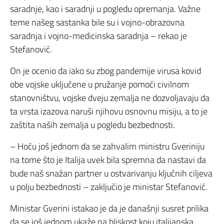
saradnje, kao i saradnji u pogledu opremanja. Važne
teme našeg sastanka bile su i vojno-obrazovna
saradnja i vojno-medicinska saradnja – rekao je
Stefanović.
On je ocenio da iako su zbog pandemije virusa kovid
obe vojske uključene u pružanje pomoći civilnom
stanovništvu, vojske dveju zemalja ne dozvoljavaju da
ta vrsta izazova naruši njihovu osnovnu misiju, a to je
zaštita naših zemalja u pogledu bezbednosti.
– Hoću još jednom da se zahvalim ministru Gveriniju
na tome što je Italija uvek bila spremna da nastavi da
bude naš snažan partner u ostvarivanju ključnih ciljeva
u polju bezbednosti – zaključio je ministar Stefanović.
Ministar Gverini istakao je da je današnji susret prilika
da se još jednom ukaže na bliskost koju italijanska