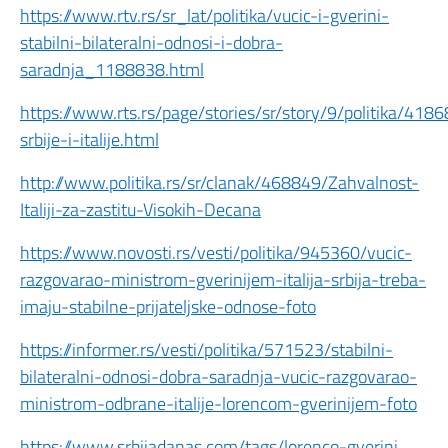
https://www.rtv.rs/sr_lat/politika/vucic-i-gverini-
stabilni-bilateralni-odnosi-i-dobra-
saradnja_1188838.html
https://www.rts.rs/page/stories/sr/story/9/politika/418
srbije-i-italije.html
http://www.politika.rs/sr/clanak/468849/Zahvalnost-
Italiji-za-zastitu-Visokih-Decana
https://www.novosti.rs/vesti/politika/945360/vucic-
razgovarao-ministrom-gverinijem-italija-srbija-treba-
imaju-stabilne-prijateljske-odnose-foto
https://informer.rs/vesti/politika/571523/stabilni-
bilateralni-odnosi-dobra-saradnja-vucic-razgovarao-
ministrom-odbrane-italije-lorencom-gverinijem-foto
https://www.srbijadanas.com/tags/lorenco-gverini