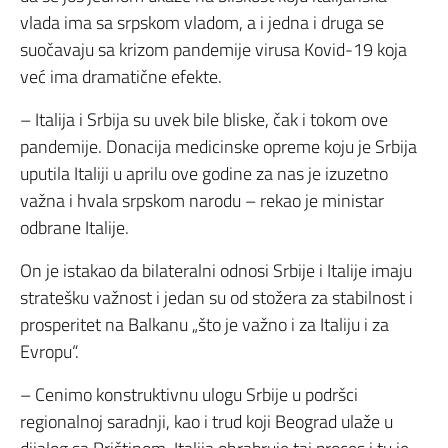
vlada ima sa srpskom vladom, a i jedna i druga se
suočavaju sa krizom pandemije virusa Kovid-19 koja
već ima dramatične efekte.
– Italija i Srbija su uvek bile bliske, čak i tokom ove
pandemije. Donacija medicinske opreme koju je Srbija
uputila Italiji u aprilu ove godine za nas je izuzetno
važna i hvala srpskom narodu – rekao je ministar
odbrane Italije.
On je istakao da bilateralni odnosi Srbije i Italije imaju
stratešku važnost i jedan su od stožera za stabilnost i
prosperitet na Balkanu „što je važno i za Italiju i za
Evropu“.
– Cenimo konstruktivnu ulogu Srbije u podršci
regionalnoj saradnji, kao i trud koji Beograd ulaže u