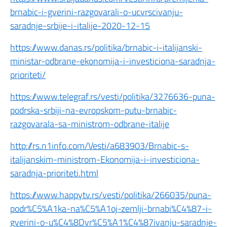
brnabic-i-gverini-razgovarali-o-ucvrscivanju-
saradnje-srbije-i-italije-2020-12-15
https://www.danas.rs/politika/brnabic-i-italijanski-
ministar-odbrane-ekonomija-i-investiciona-saradnja-
prioriteti/
https://www.telegraf.rs/vesti/politika/3276636-puna-
podrska-srbiji-na-evropskom-putu-brnabic-
razgovarala-sa-ministrom-odbrane-italije
http://rs.n1info.com/Vesti/a683903/Brnabic-s-
italijanskim-ministrom-Ekonomija-i-investiciona-
saradnja-prioriteti.html
https://www.happytv.rs/vesti/politika/266035/puna-
podr%C5%A1ka-na%C5%A1oj-zemlji-brnabi%C4%87-i-
gverini-o-u%C4%8Dvr%C5%A1%C4%87ivanju-saradnje-