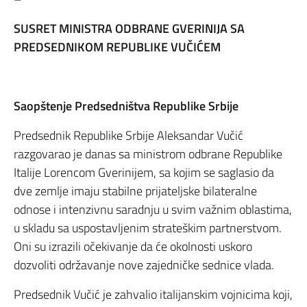
SUSRET MINISTRA ODBRANE GVERINIJA SA
PREDSEDNIKOM REPUBLIKE VUČIĆEM
Saopštenje Predsedništva Republike Srbije
Predsednik Republike Srbije Aleksandar Vučić
razgovarao je danas sa ministrom odbrane Republike
Italije Lorencom Gverinijem, sa kojim se saglasio da
dve zemlje imaju stabilne prijateljske bilateralne
odnose i intenzivnu saradnju u svim važnim oblastima,
u skladu sa uspostavljenim strateškim partnerstvom.
Oni su izrazili očekivanje da će okolnosti uskoro
dozvoliti održavanje nove zajedničke sednice vlada.
Predsednik Vučić je zahvalio italijanskim vojnicima koji,