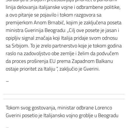
linija delovanja italijanske vojne i odbrambene politike,
a ovo pitanje se pojavilo i tokom razgovora sa
premijerkom Anom Brnabić, kojim je zaključena poseta
ministra Gverinija Beogradu: „Cilj ove posete je jasan i
opipljiv signal značaja koji Italija pridaje svom odnosu
sa Srbijom. To je zrelo partnerstvo koje je tokom godina
raslo na zadovoljstvo obe zemlje i želim da podvučem
da proces proširenja EU prema Zapadnom Balkanu
ostaje prioritet za Italiju “, zaključio je Gverini.
–
Tokom svog gostovanja, ministar odbrane Lorenco
Gverini posetio je Italijansko vojno groblje u Beogradu
–