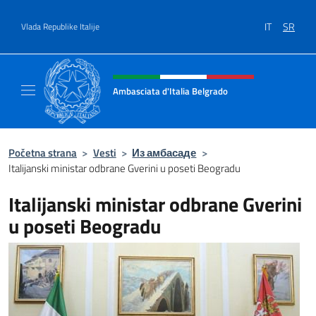
Go to content
IT
SR
Vlada Republike Italije
Header, social and menu of site
Ambasciata d'Italia Belgrado
Il sito ufficiale dell'Ambasciata d'Italia a Be
Početna strana
>
Vesti
>
Из амбасаде
>
Italijanski ministar odbrane Gverini u poseti Beogradu
Italijanski ministar odbrane Gverini
u poseti Beogradu