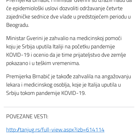
će epidemiološki uslovi dozvoliti održavanje četvrte
zajedničke sednice dve vlade u predstojećem periodu u
Beogradu.
Ministar Gverini je zahvalio na medicinskoj pomoći
koju je Srbija uputila Italiji na početku pandemije
KOVID-19 i ocenio da je time prijateljstvo dve zemlje
pokazano i u teškim vremenima.
Premijerka Brnabić je takođe zahvalila na angažovanju
lekara i medicinskog osoblja, koje je Italija uputila u
Srbiju tokom pandemije KOVID-19.
POVEZANE VESTI:
http://tanjug.rs/full-view.aspx?izb=614114