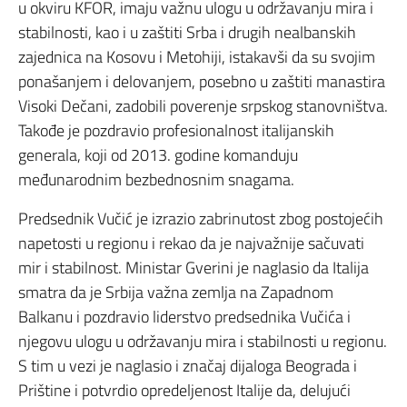
u okviru KFOR, imaju važnu ulogu u održavanju mira i
stabilnosti, kao i u zaštiti Srba i drugih nealbanskih
zajednica na Kosovu i Metohiji, istakavši da su svojim
ponašanjem i delovanjem, posebno u zaštiti manastira
Visoki Dečani, zadobili poverenje srpskog stanovništva.
Takođe je pozdravio profesionalnost italijanskih
generala, koji od 2013. godine komanduju
međunarodnim bezbednosnim snagama.
Predsednik Vučić je izrazio zabrinutost zbog postojećih
napetosti u regionu i rekao da je najvažnije sačuvati
mir i stabilnost. Ministar Gverini je naglasio da Italija
smatra da je Srbija važna zemlja na Zapadnom
Balkanu i pozdravio liderstvo predsednika Vučića i
njegovu ulogu u održavanju mira i stabilnosti u regionu.
S tim u vezi je naglasio i značaj dijaloga Beograda i
Prištine i potvrdio opredeljenost Italije da, delujući