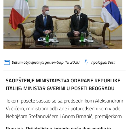
Datum objavljivanja:
децембар 15 2020
Tipologija:
Vesti
SAOPŠTENJE MINISTARSTVA ODBRANE REPUBLIKE
ITALIJE: MINISTAR GVERINI U POSETI BEOGRADU
Tokom posete sastao se sa predsednikom Aleksandrom
Vučićem, ministrom odbrane i potpredsednikom vlade
Nebojšom Stefanovićem i Anom Brnabić, premijerkom
Guerini: „Prijateljstvo između naše dve zemlje je