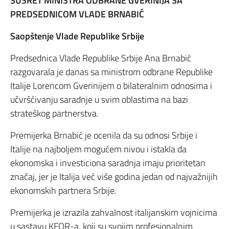
SUSRET MINISTRA ODBRANE GVERINIJA SA
PREDSEDNICOM VLADE BRNABIĆ
Saopštenje Vlade Republike Srbije
Predsednica Vlade Republike Srbije Ana Brnabić
razgovarala je danas sa ministrom odbrane Republike
Italije Lorencom Gverinijem o bilateralnim odnosima i
učvršćivanju saradnje u svim oblastima na bazi
strateškog partnerstva.
Premijerka Brnabić je ocenila da su odnosi Srbije i
Italije na najboljem mogućem nivou i istakla da
ekonomska i investiciona saradnja imaju prioritetan
značaj, jer je Italija već više godina jedan od najvažnijih
ekonomskih partnera Srbije.
Premijerka je izrazila zahvalnost italijanskim vojnicima
u sastavu KFOR-a, koji su svojim profesionalnim