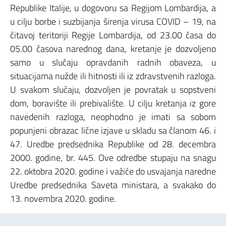
Republike Italije, u dogovoru sa Regijom Lombardija, a
u cilju borbe i suzbijanja širenja virusa COVID – 19, na
čitavoj teritoriji Regije Lombardija, od 23.00 časa do
05.00 časova narednog dana, kretanje je dozvoljeno
samo u slučaju opravdanih radnih obaveza, u
situacijama nužde ili hitnosti ili iz zdravstvenih razloga.
U svakom slučaju, dozvoljen je povratak u sopstveni
dom, boravište ili prebivalište. U cilju kretanja iz gore
navedenih razloga, neophodno je imati sa sobom
popunjeni obrazac lične izjave u skladu sa članom 46. i
47. Uredbe predsednika Republike od 28. decembra
2000. godine, br. 445. Ove odredbe stupaju na snagu
22. oktobra 2020. godine i važiće do usvajanja naredne
Uredbe predsednika Saveta ministara, a svakako do
13. novembra 2020. godine.