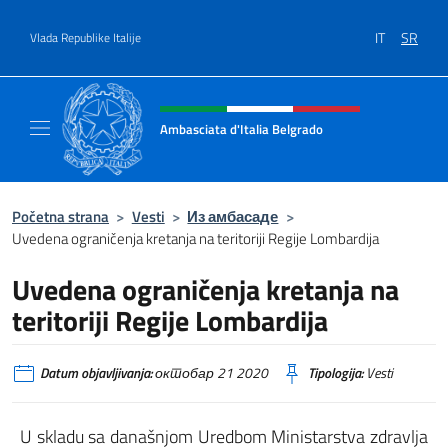
Go to content
IT
SR
Vlada Republike Italije
Header, social and menu of site
Ambasciata d'Italia Belgrado
Il sito ufficiale dell'Ambasciata d'Italia a Be
Početna strana
>
Vesti
>
Из амбасаде
>
Uvedena ograničenja kretanja na teritoriji Regije Lombardija
Uvedena ograničenja kretanja na
teritoriji Regije Lombardija
Datum objavljivanja:
октобар 21 2020
Tipologija:
Vesti
U skladu sa današnjom Uredbom Ministarstva zdravlja