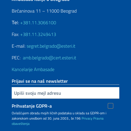
Birčaninova 11 – 11000 Beograd
Теl:
+381.11.3066100
Fax:
+381.11.3249413
E-mail:
segret.belgrado@esteri.it
PEC:
amb.belgrado@cert.esteri.it
Kancelarije Ambasade
Prijavi se na naš newsletter
Upiši vaš imejl
Prihvatanje GDPR-a
Ovlašćujem obradu mojih ličnih podataka u skladu sa GDPR-om i
zakonskom uredbom od 30. juna 2003., br.196
Privacy
Pravna
obaveštenja