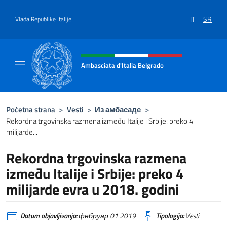
Go to content
IT
SR
Vlada Republike Italije
Header, social and menu of site
Ambasciata d'Italia Belgrado
Il sito ufficiale dell'Ambasciata d'Italia a Be
Početna strana
>
Vesti
>
Из амбасаде
>
Rekordna trgovinska razmena između Italije i Srbije: preko 4
milijarde...
Rekordna trgovinska razmena
između Italije i Srbije: preko 4
milijarde evra u 2018. godini
Datum objavljivanja:
фебруар 01 2019
Tipologija:
Vesti