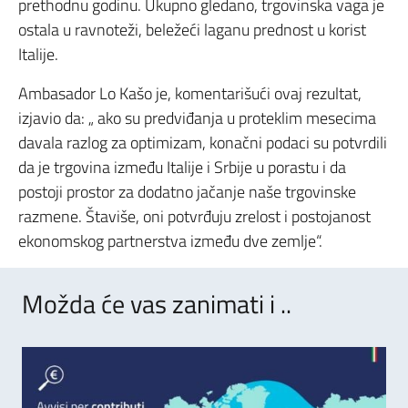
prethodnu godinu. Ukupno gledano, trgovinska vaga je
ostala u ravnoteži, beležeći laganu prednost u korist
Italije.
Ambasador Lo Kašo je, komentarišući ovaj rezultat,
izjavio da: „ ako su predviđanja u proteklim mesecima
davala razlog za optimizam, konačni podaci su potvrdili
da je trgovina između Italije i Srbije u porastu i da
postoji prostor za dodatno jačanje naše trgovinske
razmene. Štaviše, oni potvrđuju zrelost i postojanost
ekonomskog partnerstva između dve zemlje“.
Možda će vas zanimati i ..