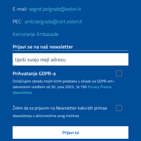
E-mail:
segret.belgrado@esteri.it
PEC:
amb.belgrado@cert.esteri.it
Kancelarije Ambasade
Prijavi se na naš newsletter
Upiši vaš imejl
Prihvatanje GDPR-a
Ovlašćujem obradu mojih ličnih podataka u skladu sa GDPR-om i
zakonskom uredbom od 30. juna 2003., br.196
Privacy
Pravna
obaveštenja
Želim da se prijavim na Newsletter kako bih primao
obaveštenja o aktivnostima ovog Instituta