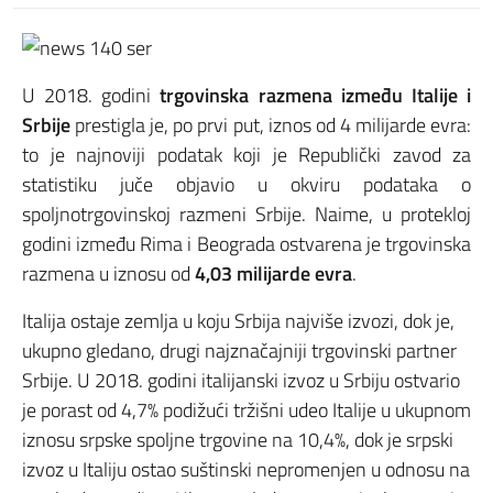
U 2018. godini
trgovinska razmena između Italije i
Srbije
prestigla je, po prvi put, iznos od 4 milijarde evra:
to je najnoviji podatak koji je Republički zavod za
statistiku juče objavio u okviru podataka o
spoljnotrgovinskoj razmeni Srbije. Naime, u protekloj
godini između Rima i Beograda ostvarena je trgovinska
razmena u iznosu od
4,03 milijarde evra
.
Italija ostaje zemlja u koju Srbija najviše izvozi, dok je,
ukupno gledano, drugi najznačajniji trgovinski partner
Srbije. U 2018. godini italijanski izvoz u Srbiju ostvario
je porast od 4,7% podižući tržišni udeo Italije u ukupnom
iznosu srpske spoljne trgovine na 10,4%, dok je srpski
izvoz u Italiju ostao suštinski nepromenjen u odnosu na