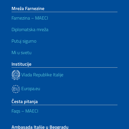
Mreža Farnezine
Farnezina – MAECI
Diplomatska mreža
Putuj sigurno
Mi u svetu
Institucije
Vlada Republike Italije
Europa.eu
Česta pitanja
Faqs – MAECI
Ambasada Italije u Beogradu