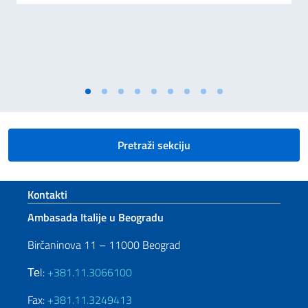
Pretraži sekciju
Footer section
Kontakti
Ambasada Italije u Beogradu
Birčaninova 11 – 11000 Beograd
Теl:
+381.11.3066100
Fax:
+381.11.3249413