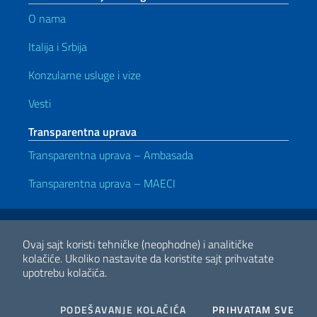
O nama
Italija i Srbija
Konzularne usluge i vize
Vesti
Transparentna uprava
Transparentna uprava – Ambasada
Transparentna uprava – MAECI
Korisni linkovi
Note legali
Privacy e cookie policy
Dichiarazione di accessibilità
Ovaj sajt koristi tehničke (neophodne) i analitičke
kolačiće.
Ukoliko nastavite da koristite sajt prihvatate
upotrebu kolačića.
2026 Copyright Ministero degli Affari Esteri e della Cooperazione
Internazionale
COOKIES
I CO
PODEŠAVANJE KOLAČIĆA
PRIHVATAM SVE