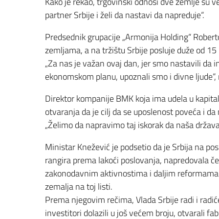
Kako je rekao, trgovinski odnosi dve zemlje su veo
partner Srbije i želi da nastavi da napreduje“.
Predsednik grupacije „Armonija Holding“ Roberto 
zemljama, a na tržištu Srbije posluje duže od 15
„Za nas je važan ovaj dan, jer smo nastavili da 
ekonomskom planu, upoznali smo i divne ljude“, 
Direktor kompanije BMK koja ima udela u kapit
otvaranja da je cilj da se uposlenost poveća i da
„Želimo da napravimo taj iskorak da naša država 
Ministar Knežević je podsetio da je Srbija na pos
rangira prema lakoći poslovanja, napredovala čet
zakonodavnim aktivnostima i daljim reformama od
zemalja na toj listi.
Prema njegovim rečima, Vlada Srbije radi i radić
investitori dolazili u još većem broju, otvarali fabr