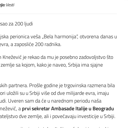
ija:
Vesti
sao za 200 ljudi
ska perionica veša „Bela harmonija“, otvorena danas u
 evra, a zaposliće 200 radnika.
an Knežević je rekao da mu je posebno zadovoljstvo što
, zemlje sa kojom, kako je naveo, Srbija ima sjajne
nskih partnera. Prošle godine je trgovinska razmena bila
ori uložili su u Srbiji više od dve milijarde evra, imaju
ljudi. Uveren sam da će u narednom periodu naša
 Knežević, a
prvi sekretar Ambasade Italije u Beogradu
ateljstvo dve zemlje, ali i povećavaju investicije u Srbiji.