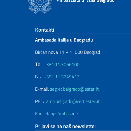
Footer section
Kontakti
Ambasada Italije u Beogradu
Birčaninova 11 – 11000 Beograd
Теl:
+381.11.3066100
Fax:
+381.11.3249413
E-mail:
segret.belgrado@esteri.it
PEC:
amb.belgrado@cert.esteri.it
Kancelarije Ambasade
Prijavi se na naš newsletter