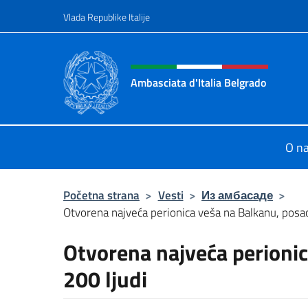
Go to content
Vlada Republike Italije
Header, social and menu o
Ambasciata d'Italia Belgrado
Il sito ufficiale dell'Ambasciata d'It
O n
Početna strana
>
Vesti
>
Из амбасаде
>
Otvorena najveća perionica veša na Balkanu, posao
Otvorena najveća perionic
200 ljudi