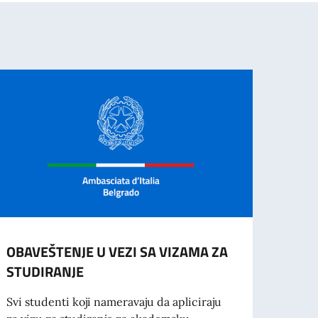
OBAVEŠTENJE U VEZI SA VIZAMA ZA
AMBA
STUDIRANJE
GORI
DRŽA
Svi studenti koji nameravaju da apliciraju
SAM