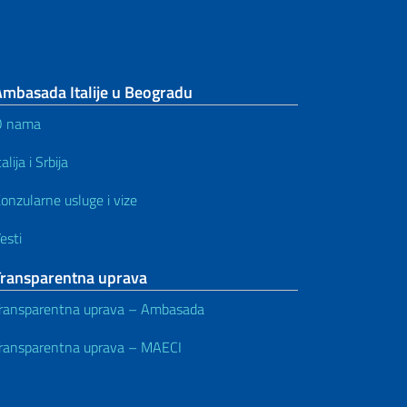
Ambasada Italije u Beogradu
O nama
talija i Srbija
onzularne usluge i vize
esti
Transparentna uprava
ransparentna uprava – Ambasada
ransparentna uprava – MAECI