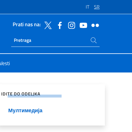
IT
SR
Prati nas na:
Potraži na sajtu
Ricerca sito live
Vesti
enje na društvenim mrežama
IDITE DO ODELJKA
Мултимедија