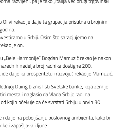
ma razvijeni, pa je tako „Italija već drugi trgovinski
Olivi rekao je da je ta grupacija prisutna u brojnim
 godina.
investiramo u Srbiji. Osim što saradjujemo na
rekao je on.
alu „Bele Harmonije“ Bogdan Mamuzić rekao je nakon
 narednih nedelja broj radnika dostigne 200.
ide dalje ka prosperitetu i razvoju“, rekao je Mamuzić.
lednjoj Duing biznis listi Svetske banke, koja zemlje
iri mesta i naglasio da Vlada Srbije radi na
 kojih očekuje da će svrstati Srbiju u prvih 30
e i dalje na poboljšanju poslovnog ambijenta, kako bi
ike i zapošljavali ljude.