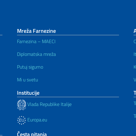
Mreža Farnezine
Farnezina – MAECI
Diplomatska mreža
I
Putuj sigurno
K
Mi u svetu
V
Institucije
T
Vlada Republike Italije
T
Europa.eu
Česta pitanja