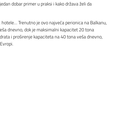
jedan dobar primer u praksi i kako država želi da
 hotele… Trenutno je ovo najveća perionica na Balkanu,
 veša dnevno, dok je maksimalni kapacitet 20 tona
drata i proširenje kapaciteta na 40 tona veša dnevno,
 Evropi.