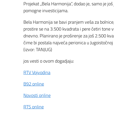
Projekat „Bela Harmonija“, dodao je, samo je još 
pomogne investicijama.
Bela Harmonija se bavi pranjem veša za bolnice,
prostire se na 3.500 kvadrata i pere četiri tone
dnevno. Planirano je proširenje za još 2.500 kva
čime bi postala najveća perionica u Jugoistočnoj
(izvor: TANJUG)
jos vesti o ovom dogadjaju:
RTV Vojvodina
B92 online
Novosti online
RTS online