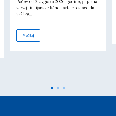
Počev od 3. avgusta 2026. godine, papirna
verzija italijanske lične karte prestaće da
važi za...
PRESTANAK VAŽENJA PAPIRNE LIČNE KARTE ZA PUT
Pročitaj
FINANSIRANJE PROJEKATA KOJE PROMOVIŠU SUBJEKTI PRIVATNOG SEKTO