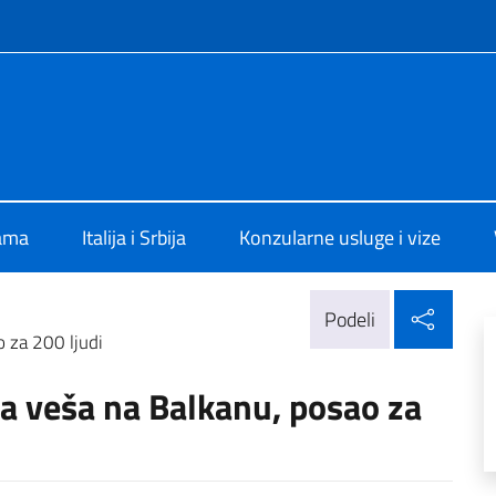
f site
alia a Belgrado
ama
Italija i Srbija
Konzularne usluge i vize
Delj
Podeli
 za 200 ljudi
a veša na Balkanu, posao za