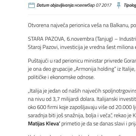
Datum objavljivanja:
новембар 07 2017
Tipolog
Otvorena najveća perionica veša na Balkanu, po
STARA PAZOVA, 6.novembra (Tanjug) – Industrij
Staroj Pazovi, investicija je vredna šest miliona
Puštajući u rad perionicu ministar privrede Gor
je ona deo grupacije „Armonija holding“ iz Italije
političke i ekonomske odnose.
„Italija je jedan od naših najvećih spoljnotrgovi
na nivu od 3,7 milijardi dolara. Italijanski investit
oko 600 firmi koje zapošljavaju više od 20.000 
saradnja biti još snažnija, bolja i veća“, rekao je
Matijas Kleva’
primetio je da se danas slavi i prij