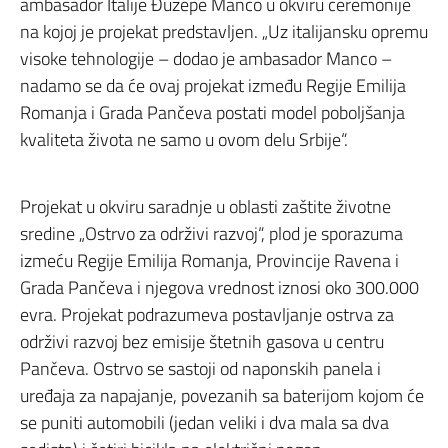
ambasador Italije Đuzepe Manco u okviru ceremonije
na kojoj je projekat predstavljen. „Uz italijansku opremu
visoke tehnologije – dodao je ambasador Manco –
nadamo se da će ovaj projekat između Regije Emilija
Romanja i Grada Pančeva postati model poboljšanja
kvaliteta života ne samo u ovom delu Srbije“.
Projekat u okviru saradnje u oblasti zaštite životne
sredine „Ostrvo za održivi razvoj“, plod je sporazuma
izmeću Regije Emilija Romanja, Provincije Ravena i
Grada Pančeva i njegova vrednost iznosi oko 300.000
evra. Projekat podrazumeva postavljanje ostrva za
održivi razvoj bez emisije štetnih gasova u centru
Pančeva. Ostrvo se sastoji od naponskih panela i
uređaja za napajanje, povezanih sa baterijom kojom će
se puniti automobili (jedan veliki i dva mala sa dva