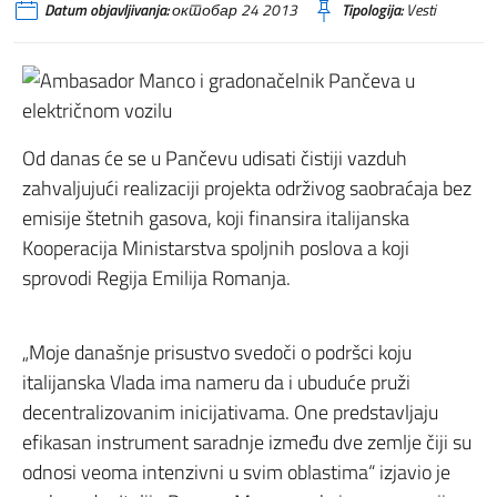
Datum objavljivanja:
октобар 24 2013
Tipologija:
Vesti
Od danas će se u Pančevu udisati čistiji vazduh
zahvaljujući realizaciji projekta održivog saobraćaja bez
emisije štetnih gasova, koji finansira italijanska
Kooperacija Ministarstva spoljnih poslova a koji
sprovodi Regija Emilija Romanja.
„Moje današnje prisustvo svedoči o podršci koju
italijanska Vlada ima nameru da i ubuduće pruži
decentralizovanim inicijativama. One predstavljaju
efikasan instrument saradnje između dve zemlje čiji su
odnosi veoma intenzivni u svim oblastima“ izjavio je