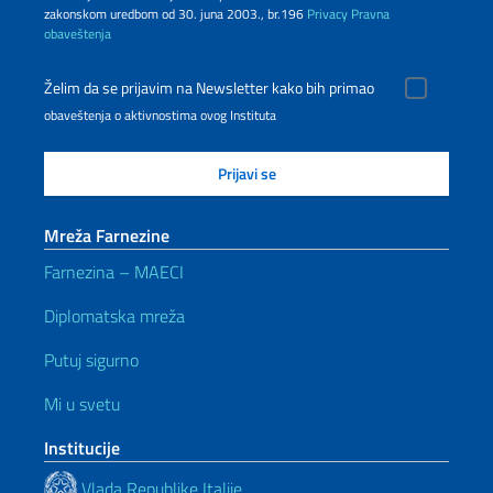
zakonskom uredbom od 30. juna 2003., br.196
Privacy
Pravna
obaveštenja
Želim da se prijavim na Newsletter kako bih primao
obaveštenja o aktivnostima ovog Instituta
Mreža Farnezine
Farnezina – MAECI
Diplomatska mreža
Putuj sigurno
Mi u svetu
Institucije
Vlada Republike Italije