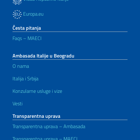
Europa.eu
Česta pitanja
Faqs – MAECI
Ambasada Italije u Beogradu
O nama
Italija i Srbija
Konzularne usluge i vize
Vesti
Transparentna uprava
Transparentna uprava – Ambasada
Transparentna uprava – MAECI