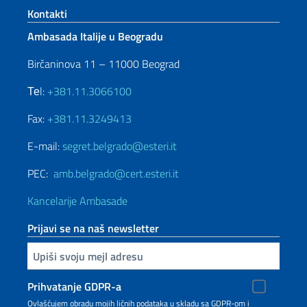
Footer section
Kontakti
Ambasada Italije u Beogradu
Birčaninova 11 – 11000 Beograd
Теl:
+381.11.3066100
Fax:
+381.11.3249413
E-mail:
segret.belgrado@esteri.it
PEC:
amb.belgrado@cert.esteri.it
Kancelarije Ambasade
Prijavi se na naš newsletter
Upiši vaš imejl
Prihvatanje GDPR-a
Ovlašćujem obradu mojih ličnih podataka u skladu sa GDPR-om i